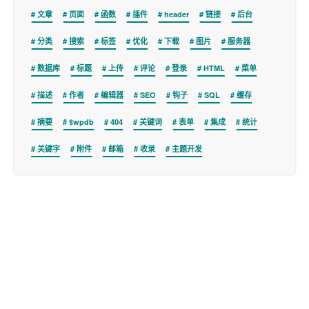
文章
页面
函数
插件
header
链接
后台
分类
搜索
标签
优化
下载
图片
服务器
数据库
标题
上传
评论
登录
HTML
菜单
描述
作者
编辑器
SEO
钩子
SQL
缓存
摘要
$wpdb
404
关键词
表单
集成
统计
关键字
附件
邮箱
收录
主题开发
Copyright © 2026
WPer.net
版权所有.
商务联系 wper_net@163.com
site-info:wordpress=7.0.3&php=8.4.11&mysql=8034&posts=12756&pages=7&
categories=35&tags=100&links=0&plugins=0&cnd=0&php_microtime=0.2327s
&timer_stop=0.2847s&sql_queries=39