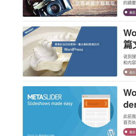
的摘要
最
W
篇
说到搜
和内容
最
Wo
de
此前我
首页处
最