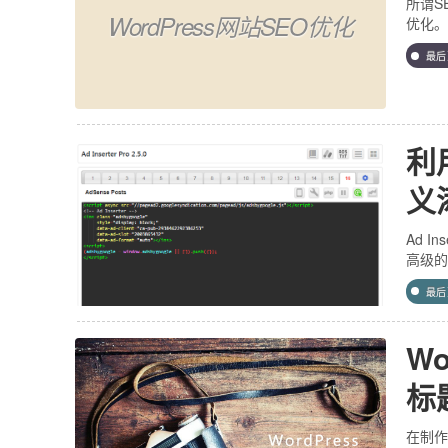
所谓SE
WordPress网站SEO优化
优化。
最
利
义
Ad 
高级的
最
W
标
在制作