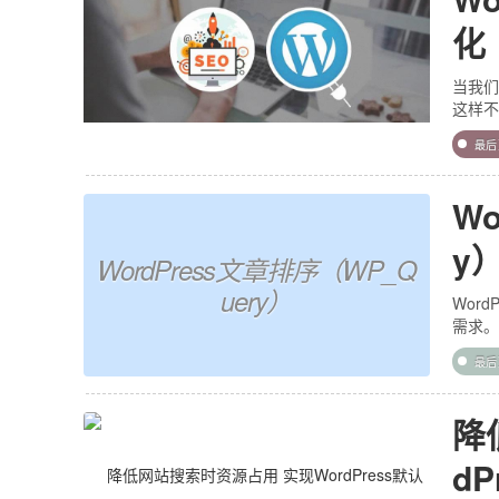
化
当我们
这样不
最
Wo
y
WordPress文章排序（WP_Q
uery）
Wor
需求。
最
降
d