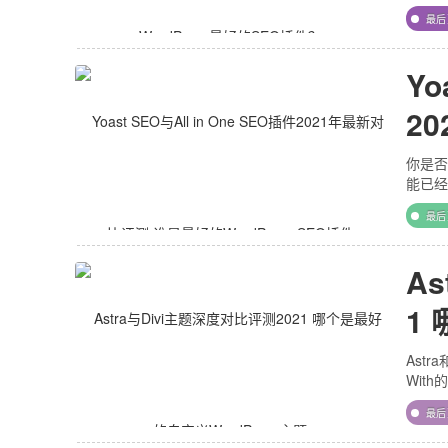
最
Yo
2
Wo
你是否
能已经
最
A
1
主
Astr
With的
最