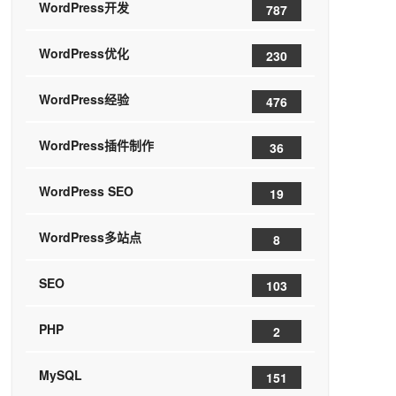
WordPress开发
787
WordPress优化
230
WordPress经验
476
WordPress插件制作
36
WordPress SEO
19
WordPress多站点
8
SEO
103
PHP
2
MySQL
151