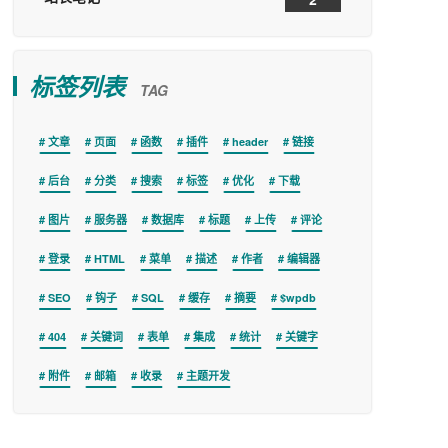
标签列表
TAG
文章
页面
函数
插件
header
链接
后台
分类
搜索
标签
优化
下载
图片
服务器
数据库
标题
上传
评论
登录
HTML
菜单
描述
作者
编辑器
SEO
钩子
SQL
缓存
摘要
$wpdb
404
关键词
表单
集成
统计
关键字
附件
邮箱
收录
主题开发