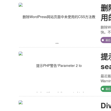
删
用
删除W
快。不
最
提示
se
to
最近搬
Warnin
最
Di