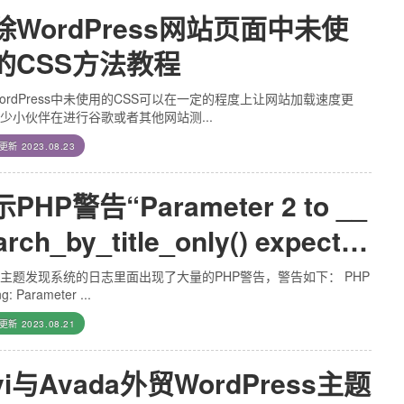
除WordPress网站页面中未使
的CSS方法教程
ordPress中未使用的CSS可以在一定的程度上让网站加载速度更
少小伙伴在进行谷歌或者其他网站测...
后更新
2023.08.23
PHP警告“Parameter 2 to __
arch_by_title_only() expected
 be a reference”解决方案
主题发现系统的日志里面出现了大量的PHP警告，警告如下： PHP
g: Parameter ...
后更新
2023.08.21
vi与Avada外贸WordPress主题