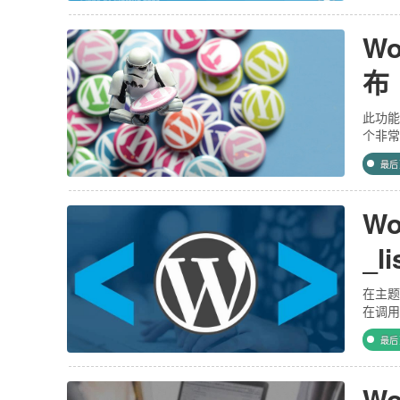
W
布
此功能
个非常
最
W
_l
在主题制
在调用
最
W