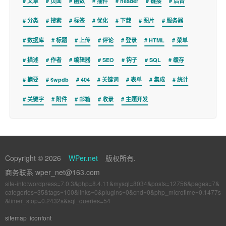
文章
页面
函数
插件
header
链接
后台
分类
搜索
标签
优化
下载
图片
服务器
数据库
标题
上传
评论
登录
HTML
菜单
描述
作者
编辑器
SEO
钩子
SQL
缓存
摘要
$wpdb
404
关键词
表单
集成
统计
关键字
附件
邮箱
收录
主题开发
Copyright © 2026
WPer.net
版权所有.
商务联系 wper_net@163.com
site-info:wordpress=7.0.3&php=8.4.11&mysql=8034&posts=12756&pages=7&
categories=35&tags=100&links=0&plugins=0&cnd=0&php_microtime=0.1477s
&timer_stop=0.2432s&sql_queries=54
sitemap
iconfont