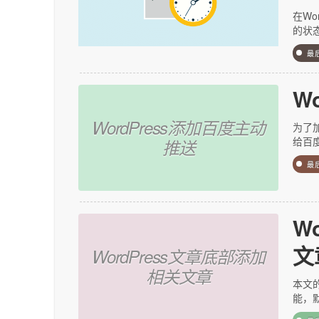
在Wo
的状
最
W
WordPress添加百度主动
为了
给百
推送
最
W
文
WordPress文章底部添加
相关文章
本文的
能，默