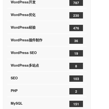
WordPress开发
787
WordPress优化
230
WordPress经验
476
WordPress插件制作
36
WordPress SEO
19
WordPress多站点
8
SEO
103
PHP
2
MySQL
151