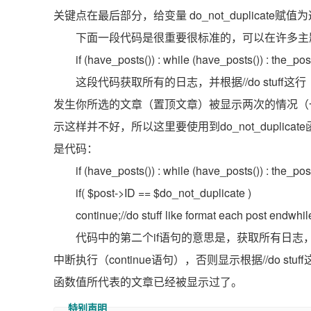
关键点在最后部分，给变量 do_not_duplicat
下面一段代码是很重要很标准的，可以在许多主
if (have_posts()) : while (have_posts()) : the_pos
这段代码获取所有的日志，并根据//do stuf
发生你所选的文章（置顶文章）被显示两次的情况（
示这样并不好，所以这里要使用到do_not_dupli
是代码：
if (have_posts()) : while (have_posts()) : the_post
if( $post->ID == $do_not_duplicate )
continue;//do stuff like format each post endwhil
代码中的第二个if语句的意思是，获取所有日志，且当发
中断执行（continue语句），否则显示根据//do stuf
函数值所代表的文章已经被显示过了。