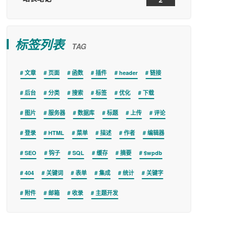
标签列表
TAG
文章
页面
函数
插件
header
链接
后台
分类
搜索
标签
优化
下载
图片
服务器
数据库
标题
上传
评论
登录
HTML
菜单
描述
作者
编辑器
SEO
钩子
SQL
缓存
摘要
$wpdb
404
关键词
表单
集成
统计
关键字
附件
邮箱
收录
主题开发