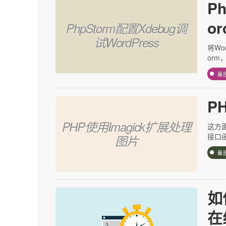
P
or
PhpStorm配置Xdebug调
试WordPress
将Wo
orm
最
P
PHP使用Imagick扩展处理
这方
接口函数
图片
最
如
在