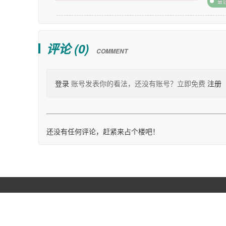
最
评论 (
0
)
COMMENT
登录
账号发表你的看法，还没有账号？立即免费
注册
还没有任何评论，赶紧来占个楼吧！
Copyright © 2026
WPer.net
版权所有.
商务联系 wper_net@163.com
site-info:wordpress=7.0.3&php=8.4.11&mysql=8034&posts=12756