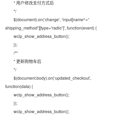
* 用户修改支付方式后
*/
$(document).on(‘change’, ‘input[name^=”
shipping_method”][type=”radio”]’, function(event) {
wclp_show_address_button();
});
/**
* 更新购物车后
*/
$(document.body).on(‘updated_checkout’,
function(data) {
wclp_show_address_button();
});
wclp_show_address_button();