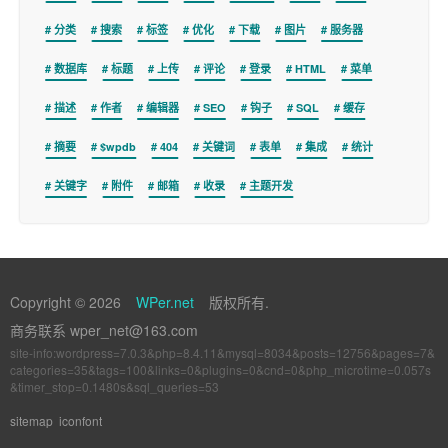
分类
搜索
标签
优化
下载
图片
服务器
数据库
标题
上传
评论
登录
HTML
菜单
描述
作者
编辑器
SEO
钩子
SQL
缓存
摘要
$wpdb
404
关键词
表单
集成
统计
关键字
附件
邮箱
收录
主题开发
Copyright © 2026
WPer.net
版权所有.
商务联系 wper_net@163.com
site-info:wordpress=7.0.3&php=8.4.11&mysql=8034&posts=12756&pages=7&
categories=35&tags=100&links=0&plugins=0&cnd=0&php_microtime=0.057s
&timer_stop=0.1480s&sql_queries=53
sitemap
iconfont