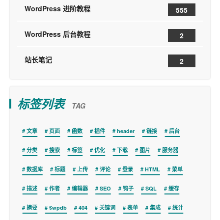
WordPress 进阶教程
555
WordPress 后台教程
2
站长笔记
2
标签列表
TAG
文章
页面
函数
插件
header
链接
后台
分类
搜索
标签
优化
下载
图片
服务器
数据库
标题
上传
评论
登录
HTML
菜单
描述
作者
编辑器
SEO
钩子
SQL
缓存
摘要
$wpdb
404
关键词
表单
集成
统计