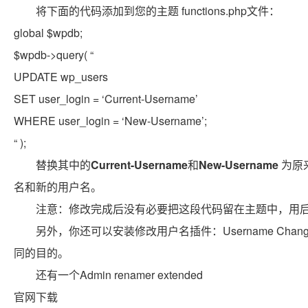
将下面的代码添加到您的主题 functions.php文件：
global
$wpdb
;
$wpdb
->query(
“
UPDATE wp_users
SET user_login = ‘Current-Username’
WHERE user_login = ‘New-Username’;
“
);
替换其中的
Current-Username
和
New-Username
为原
名和新的用户名。
注意：修改完成后没有必要把这段代码留在主题中，用
另外，你还可以安装修改用户名插件：Username Chan
同的目的。
还有一个Admin renamer extended
官网下载