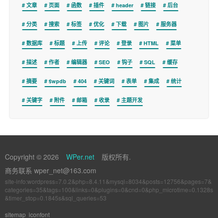
文章
页面
函数
插件
header
链接
后台
分类
搜索
标签
优化
下载
图片
服务器
数据库
标题
上传
评论
登录
HTML
菜单
描述
作者
编辑器
SEO
钩子
SQL
缓存
摘要
$wpdb
404
关键词
表单
集成
统计
关键字
附件
邮箱
收录
主题开发
Copyright © 2026
WPer.net
版权所有.
商务联系 wper_net@163.com
site-info:wordpress=7.0.2&php=8.4.11&mysql=8034&posts=12756&pages=7&
categories=35&tags=100&links=0&plugins=0&cnd=0&php_microtime=0.1328s
&timer_stop=0.1845s&sql_queries=53
sitemap
iconfont