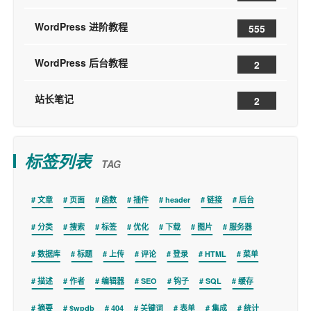
WordPress 进阶教程
555
WordPress 后台教程
2
站长笔记
2
标签列表
TAG
文章
页面
函数
插件
header
链接
后台
分类
搜索
标签
优化
下载
图片
服务器
数据库
标题
上传
评论
登录
HTML
菜单
描述
作者
编辑器
SEO
钩子
SQL
缓存
摘要
$wpdb
404
关键词
表单
集成
统计