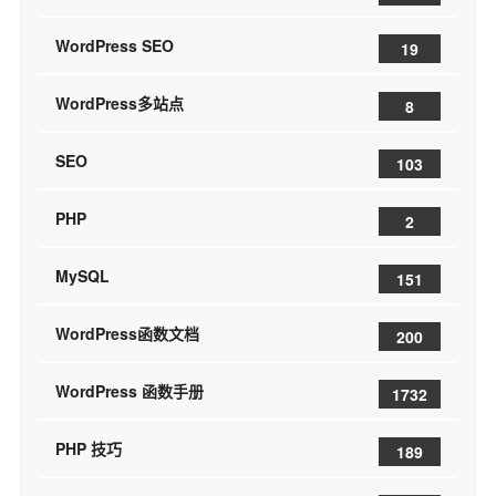
WordPress SEO
19
WordPress多站点
8
SEO
103
PHP
2
MySQL
151
WordPress函数文档
200
WordPress 函数手册
1732
PHP 技巧
189