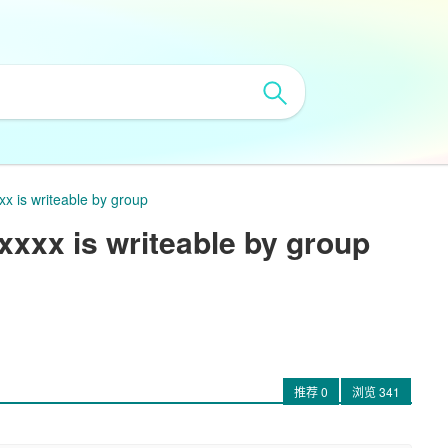
is writeable by group
x is writeable by group
推荐
0
浏览
341