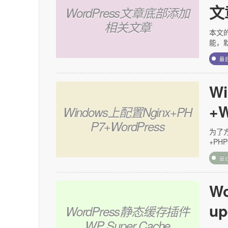
文
WordPress文章底部添加
相关文章
本文的
能，默
最
W
+W
Windows上配置Nginx+PH
P7+WordPress
为了方
+PHP
最
W
up
WordPress静态缓存插件
WP Super Cache