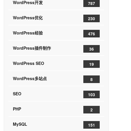
WordPress开发
787
WordPress优化
230
WordPress经验
476
WordPress插件制作
36
WordPress SEO
19
WordPress多站点
8
SEO
103
PHP
2
MySQL
151