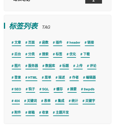
标签列表
TAG
文章
页面
函数
插件
header
链接
后台
分类
搜索
标签
优化
下载
图片
服务器
数据库
标题
上传
评论
登录
HTML
菜单
描述
作者
编辑器
SEO
钩子
SQL
缓存
摘要
$wpdb
404
关键词
表单
集成
统计
关键字
附件
邮箱
收录
主题开发