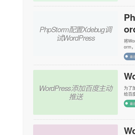
P
or
PhpStorm配置Xdebug调
试WordPress
将Wo
orm
最
W
WordPress添加百度主动
为了
给百
推送
最
W