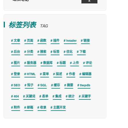
标签列表
TAG
文章
页面
函数
插件
header
链接
后台
分类
搜索
标签
优化
下载
图片
服务器
数据库
标题
上传
评论
登录
HTML
菜单
描述
作者
编辑器
SEO
钩子
SQL
缓存
摘要
$wpdb
404
关键词
表单
集成
统计
关键字
附件
邮箱
收录
主题开发