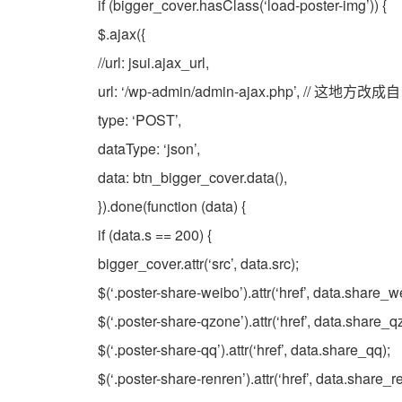
if (bigger_cover.hasClass(‘load-poster-img’)) {
$.ajax({
//url: jsui.ajax_url,
url: ‘/wp-admin/admin-ajax.php’, // 这地方改
type: ‘POST’,
dataType: ‘json’,
data: btn_bigger_cover.data(),
}).done(function (data) {
if (data.s == 200) {
bigger_cover.attr(‘src’, data.src);
$(‘.poster-share-weibo’).attr(‘href’, data.share_w
$(‘.poster-share-qzone’).attr(‘href’, data.share_q
$(‘.poster-share-qq’).attr(‘href’, data.share_qq);
$(‘.poster-share-renren’).attr(‘href’, data.share_r