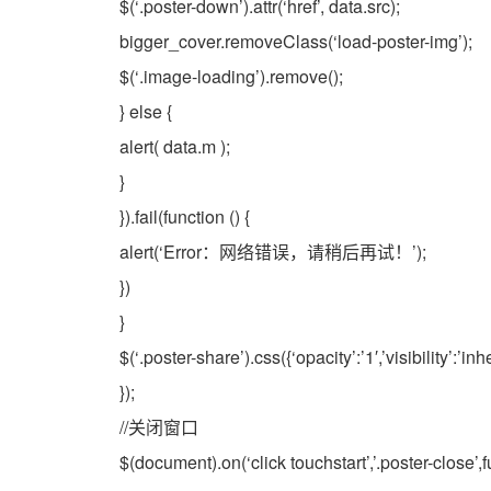
$(‘.poster-down’).attr(‘href’, data.src);
bigger_cover.removeClass(‘load-poster-img’);
$(‘.image-loading’).remove();
} else {
alert( data.m );
}
}).fail(function () {
alert(‘Error：网络错误，请稍后再试！’);
})
}
$(‘.poster-share’).css({‘opacity’:’1′,’visibility’:’inher
});
//关闭窗口
$(document).on(‘click touchstart’,’.poster-close’,f