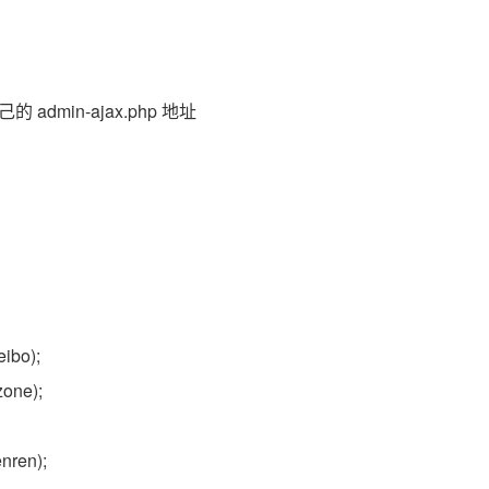
成自己的 admin-ajax.php 地址
eibo);
zone);
enren);