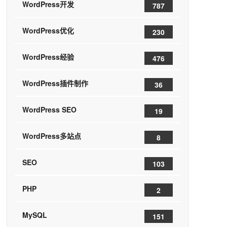
WordPress开发
787
WordPress优化
230
WordPress经验
476
WordPress插件制作
36
WordPress SEO
19
WordPress多站点
8
SEO
103
PHP
2
MySQL
151