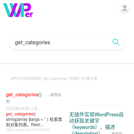
WPer为您找到相关" get_categories "结果约 85 篇文章
近期文章、近期评论、分类目录
等，非常实用，但是有些博主…
get_categories
()
--推荐指
https://wper.net/21123.html
数：
2022年04月11日 -
get_categories
(
无插件实现WordPress自
string|array $args = ” ) 检索类
动获取关键字
别对象列表。Retri…
（keywords）、描述
https://wper.net/11324.html
（description）
--推荐指