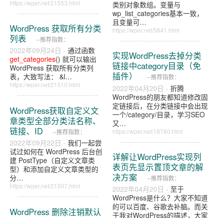
https://wper.net/21553.html
类别对象数组。变量与
wp_list_categories基本一致，
且变量可…
WordPress 获取所有分类
https://wper.net/5841.html
列表
--推荐指数：
2022年09月24日 -
通过函数
实现WordPress去掉分类
get_categories
() 就可以输出
链接中category目录（免
WordPress 获取所有分类列
插件）
表，大致写法： &l…
--推荐指数：
https://wper.net/21510.html
2022年04月20日 -
折腾
WordPress的朋友都知道修改固
定链接后，在分类链接中会出现
WordPress获取自定义文
一个/category/目录，学习SEO
章类型全部分类法名称、
又…
链接、ID
https://wper.net/18780.html
--推荐指数：
2022年09月22日 -
我们一起尝
试过如何在 WordPress 后台创
详解让WordPress实现列
建 PostType（自定义文章类
表页先显示置顶文章的解
型）和添加自定义文章类型的
决方案
分…
--推荐指数：
https://wper.net/21507.html
2022年04月20日 -
至于
WordPress是什么？大家不知道
的可以百度、谷歌去补脑。而关
WordPress 删除注销默认
于我对WordPress的描述，大家