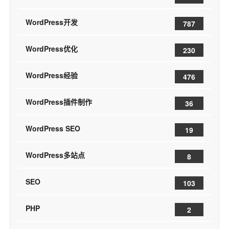
WordPress开发
787
WordPress优化
230
WordPress经验
476
WordPress插件制作
36
WordPress SEO
19
WordPress多站点
8
SEO
103
PHP
2