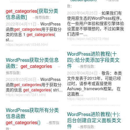
数：
get_categories
[获取分类
2022年04月25日 -
如果我们有
信息函数]
--推荐指数：
使用原生态的WordPress程序，
在一些用户体验和搜索引擎体验
2022年04月11日 -
WordPress
设置是不够理想的，不过如果我
函数
get_categories
用于获取分
们选择一…
类的信息 1
get_categories
(
https://wper.net/20272.html
st…
https://wper.net/10346.html
WordPress进阶教程(十
WordPress获取分类信息
四):给分类添加字段类文
函数：
get_categories
件
--
--推荐指数：
2022年04月24日 -
敬告：本类
推荐指数：
文件发表于2013年，可能已经
2022年03月26日 -
WordPress
过时，请参考或直接使用
函数
get_categories
用于获取分
Ashuwp_framework框架。 在
类的信息
get_categories
( stri…
这篇教…
https://wper.net/7241.html
https://wper.net/5978.html
WordPress获取所有分类
WordPress进阶教程(十):
信息函数
后台创建自定义面板类文
get_categories
()
--推荐指
件
--推荐指数：
数：