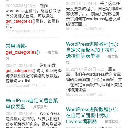
2022年04月24日 -
丢了这么多
2022年03月26日 -
制作
天没更新教程了，自己写到哪里
wordpress主题时，想要获取所
都快忘了。。 前面几篇教程演
有分类相关信息，可以通过
示了如何在wordpress后台文章
get_categories
()函数，该函数
编辑页面…
可…
https://wper.net/5974.html
https://wper.net/5019.html
WordPress进阶教程(七):
常用函数-
自定义面板添加下拉框、
get_categories
()
--推荐指
选择框等表单项
--推荐指
数：
数：
2022年03月26日 -
常用函数-
2022年04月24日 -
上一篇文
get_categories
() 说明 返回与查
章，我们在wordpress后台文章
询参数相匹配的类别对象数组。
编辑页面添加了自定义面板，并
变量与wp_list_…
且在自定义面板中可以输入关键
https://wper.net/1928.html
词和描述信…
https://wper.net/5971.html
WordPress自定义后台菜
单仪表盘
--推荐指数：
WordPress进阶教程(八):
2023年09月09日 -
WordPress
在自定义面板中添加
是高度可定制的，只要我们在后
tinymce编辑器
--推荐指数：
台添加样式和页面，就可以基本