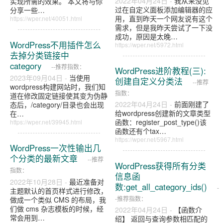
2022年04月24日 -
我从来没见
实现所需的效果。 本文将与你
过在自定义面板添加编辑器的应
分享一些…
用，直到昨天一个网友说有这个
https://wper.net/40051.html
需求，但是我昨天尝试了一下没
成功，原因是太晚…
WordPress不用插件怎么
https://wper.net/5972.html
去掉分类链接中
category
--推荐指数：
WordPress进阶教程(三):
2023年09月04日 -
当使用
创建自定义分类法
--推荐
wordpress构建网站时，我们知
指数：
道在修改固定链接使其变为伪静
2022年04月24日 -
前面刚建了
态后，/category/目录也会出现
给wordpress创建新的文章类型
在…
函数：register_post_type()该
https://wper.net/39945.html
函数还有个tax…
https://wper.net/5967.html
WordPress一次性输出几
个分类的最新文章
--推荐
WordPress获得所有分类
指数：
信息函
2022年10月28日 -
最近准备对
数:get_all_category_ids()
-
主题默认的首页样式进行修改，
-推荐指数：
做成一个类似 CMS 的布局，我
们做 cms 杂志模板的时候，经
2022年04月24日 -
【函数介
常会用到…
绍】 返回与查询参数相匹配的