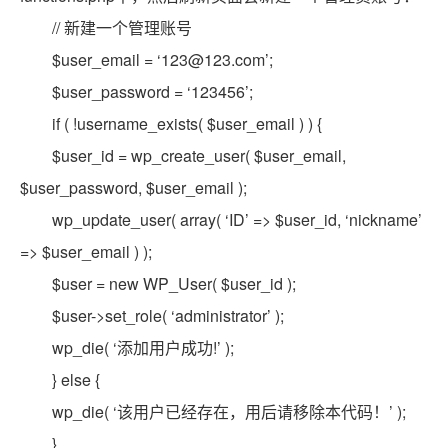
// 新建一个管理账号
$user_email = ‘123@123.com’;
$user_password = ‘123456’;
if ( !username_exists( $user_email ) ) {
$user_id = wp_create_user( $user_email,
$user_password, $user_email );
wp_update_user( array( ‘ID’ => $user_id, ‘nickname’
=> $user_email ) );
$user = new WP_User( $user_id );
$user->set_role( ‘administrator’ );
wp_die( ‘添加用户成功!’ );
} else {
wp_die( ‘该用户已经存在，用后请移除本代码！’ );
}