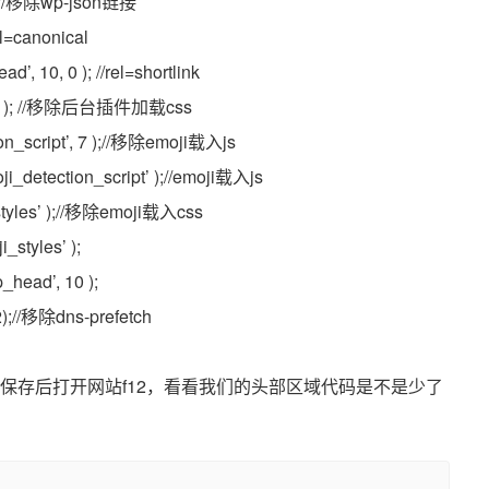
’ );//移除wp-json链接
el=canonical
, 10, 0 ); //rel=shortlink
es’, 8 ); //移除后台插件加载css
ion_script’, 7 );//移除emoji载入js
oji_detection_script’ );//emoji载入js
i_styles’ );//移除emoji载入css
_styles’ );
_head’, 10 );
2);//移除dns-prefetch
件中， 保存后打开网站f12，看看我们的头部区域代码是不是少了