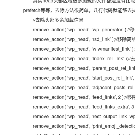
其实head头部区域很多加载的文件都是没有比较加载的，例
prefetch等等，去除方法很简单，几行代码就能
//去除头部多余加载信息
remove_action( ‘wp_head’, ‘wp_generator’ )
remove_action( ‘wp_head’, ‘rsd_link’ )
remove_action( ‘wp_head’, ‘wlwmanifest
remove_action( ‘wp_head’, ‘index_rel_li
remove_action( ‘wp_head’, ‘parent_post_rel_
remove_action( ‘wp_head’, ‘start_post_rel_li
remove_action( ‘wp_head’, ‘adjacent_posts_
remove_action( ‘wp_head’, ‘feed_links’, 2 
remove_action( ‘wp_head’, ‘feed_links_extra’
remove_action( ‘wp_head’, ‘rest_output_link_w
remove_action( ‘wp_head’, ‘print_emoji_detec