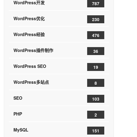
WordPress开发
787
WordPress优化
230
WordPress经验
476
WordPress插件制作
36
WordPress SEO
19
WordPress多站点
8
SEO
103
PHP
2
MySQL
151