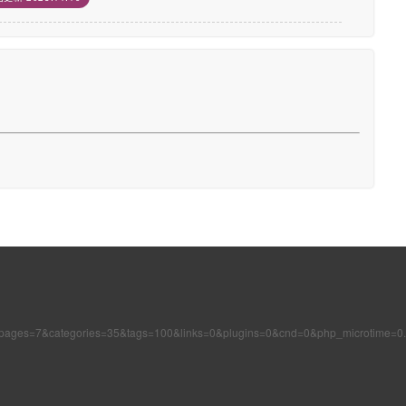
&pages=7&categories=35&tags=100&links=0&plugins=0&cnd=0&php_microtime=0.