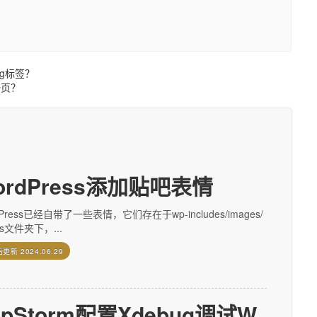
ag标签？
一页？
ordPress添加贴吧表情
dPress已经自带了一些表情，它们存在于wp-includes/images/
ies文件夹下，...
后更新
2024.06.29
hpStorm配置Xdebug调试W