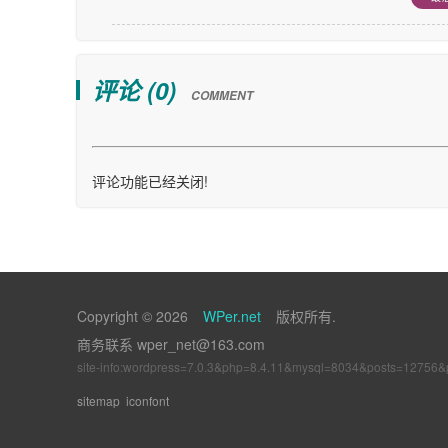
评论 (
0
)
COMMENT
评论功能已经关闭!
Copyright © 2026
WPer.net
版权所有.
商务联系 wper_net@163.com
site-info:wordpress=7.0.3&php=8.4.11&mysql=8034&posts=12756
sitemap
iconfont