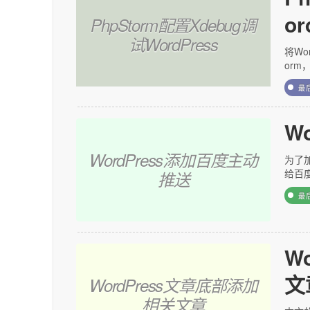
or
PhpStorm配置Xdebug调
试WordPress
将Wo
orm
最
W
WordPress添加百度主动
为了
给百
推送
最
W
文
WordPress文章底部添加
相关文章