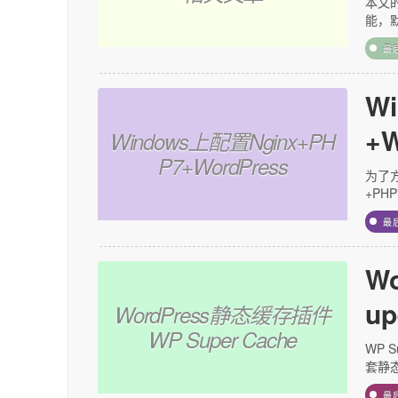
本文的
能，默
最
W
+W
Windows上配置Nginx+PH
P7+WordPress
为了方
+PHP
最
W
up
WordPress静态缓存插件
WP Super Cache
WP 
套静态
最