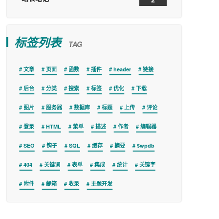
标签列表
TAG
文章
页面
函数
插件
header
链接
后台
分类
搜索
标签
优化
下载
图片
服务器
数据库
标题
上传
评论
登录
HTML
菜单
描述
作者
编辑器
SEO
钩子
SQL
缓存
摘要
$wpdb
404
关键词
表单
集成
统计
关键字
附件
邮箱
收录
主题开发