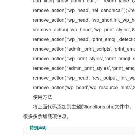
add_filter( ‘show_admin_bar’, ‘__return_false
remove_action( ‘wp_head’, ‘rel_canonical’ ); //r
remove_action( ‘wp_head’, ‘wp_shortlink_wp_head’
//remove_action( ‘wp_head’, ‘wp_print_styl
remove_action( ‘wp_head’, ‘print_emoji_detect
remove_action( ‘admin_print_scripts’, ‘print_em
remove_action( ‘wp_print_styles’, ‘print_emoj
remove_action( ‘admin_print_styles’, ‘print_emoji
remove_action( ‘wp_head’, ‘rest_output_link_wp
remove_action(‘wp_head’,’wp_resource_hints’,
使用方法
将上面代码添加到主题的functions.php文
很多多余加载项信息。