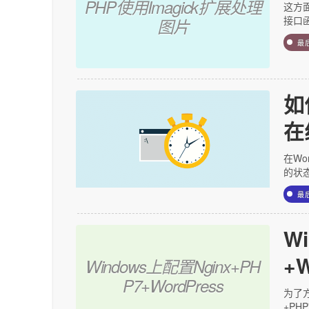
PHP使用Imagick扩展处理
这方
接口函数
图片
最
如
在
在Wo
的状
最
W
+W
Windows上配置Nginx+PH
P7+WordPress
为了方
+PHP