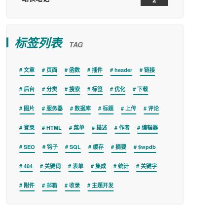
标签列表
TAG
文章
页面
函数
插件
header
链接
后台
分类
搜索
标签
优化
下载
图片
服务器
数据库
标题
上传
评论
登录
HTML
菜单
描述
作者
编辑器
SEO
钩子
SQL
缓存
摘要
$wpdb
404
关键词
表单
集成
统计
关键字
附件
邮箱
收录
主题开发