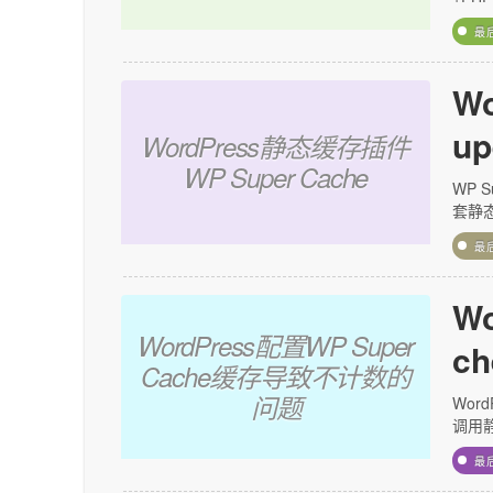
最
W
up
WordPress静态缓存插件
WP Super Cache
WP 
套静态
最
W
WordPress配置WP Super
c
Cache缓存导致不计数的
问题
Wor
调用静
最