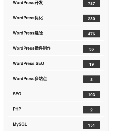
WordPress开发
787
WordPress优化
230
WordPress经验
476
WordPress插件制作
36
WordPress SEO
19
WordPress多站点
8
SEO
103
PHP
2
MySQL
151