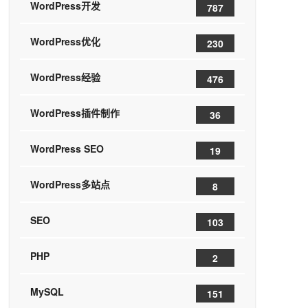
WordPress开发
787
WordPress优化
230
WordPress经验
476
WordPress插件制作
36
WordPress SEO
19
WordPress多站点
8
SEO
103
PHP
2
MySQL
151