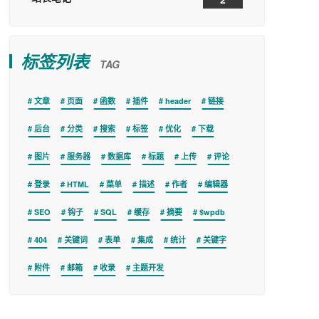
标签列表
TAG
文章
页面
函数
插件
header
链接
后台
分类
搜索
标签
优化
下载
图片
服务器
数据库
标题
上传
评论
登录
HTML
菜单
描述
作者
编辑器
SEO
钩子
SQL
缓存
摘要
$wpdb
404
关键词
表单
集成
统计
关键字
附件
邮箱
收录
主题开发