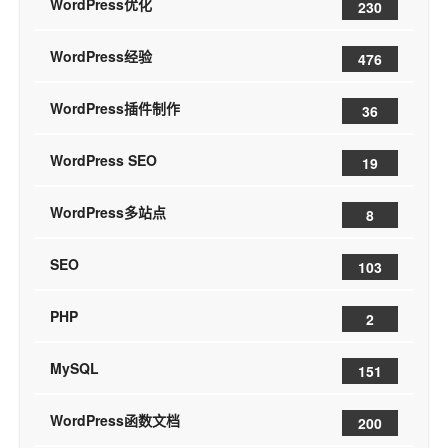
WordPress优化
230
WordPress经验
476
WordPress插件制作
36
WordPress SEO
19
WordPress多站点
8
SEO
103
PHP
2
MySQL
151
WordPress函数文档
200