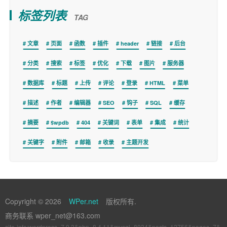
标签列表
TAG
文章
页面
函数
插件
header
链接
后台
分类
搜索
标签
优化
下载
图片
服务器
数据库
标题
上传
评论
登录
HTML
菜单
描述
作者
编辑器
SEO
钩子
SQL
缓存
摘要
$wpdb
404
关键词
表单
集成
统计
关键字
附件
邮箱
收录
主题开发
Copyright © 2026
WPer.net
版权所有.
商务联系 wper_net@163.com
site-info:wordpress=7.0.3&php=8.4.11&mysql=8034&posts=12756&pages=7&