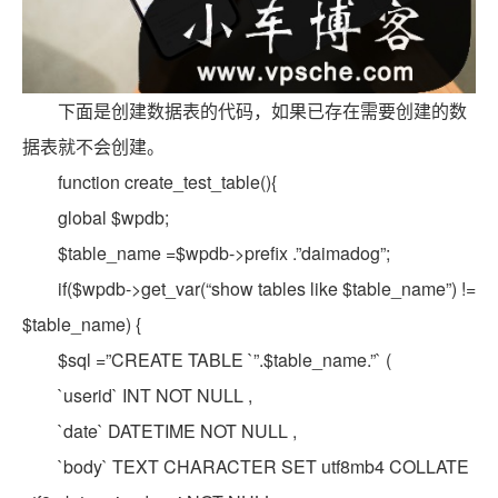
下面是创建数据表的代码，如果已存在需要创建的数
据表就不会创建。
function create_test_table(){
global $wpdb;
$table_name =$wpdb->prefix .”daimadog”;
if($wpdb->get_var(“show tables like $table_name”) !=
$table_name) {
$sql =”CREATE TABLE `”.$table_name.”` (
`userid` INT NOT NULL ,
`date` DATETIME NOT NULL ,
`body` TEXT CHARACTER SET utf8mb4 COLLATE