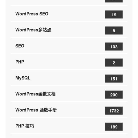
WordPress SEO
19
WordPress多站点
8
SEO
103
PHP
2
MySQL
151
WordPress函数文档
200
WordPress 函数手册
1732
PHP 技巧
189