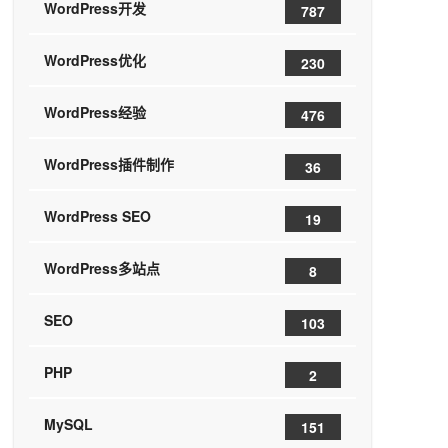
WordPress开发
787
WordPress优化
230
WordPress经验
476
WordPress插件制作
36
WordPress SEO
19
WordPress多站点
8
SEO
103
PHP
2
MySQL
151