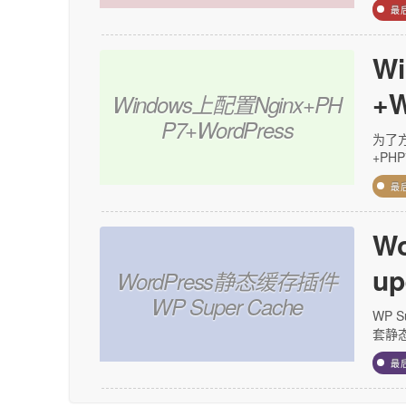
最
W
+W
Windows上配置Nginx+PH
P7+WordPress
为了方
+PHP
最
W
up
WordPress静态缓存插件
WP Super Cache
WP 
套静态
最