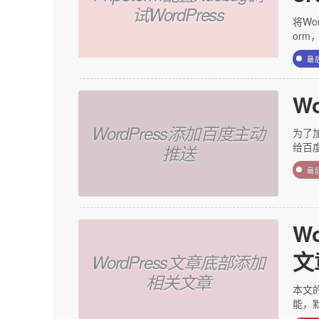
试WordPress
将Wo
orm
最
W
WordPress添加百度主动
为了
给百
推送
最
W
文
WordPress文章底部添加
相关文章
本文的
能，默