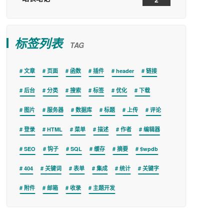
标签列表
TAG
文章
页面
函数
插件
header
链接
后台
分类
搜索
标签
优化
下载
图片
服务器
数据库
标题
上传
评论
登录
HTML
菜单
描述
作者
编辑器
SEO
钩子
SQL
缓存
摘要
$wpdb
404
关键词
表单
集成
统计
关键字
附件
邮箱
收录
主题开发