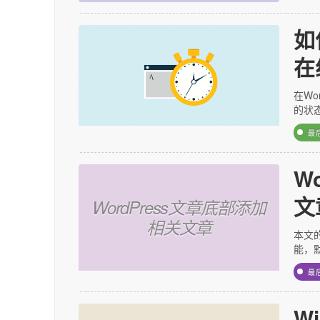
如
在
在Wo
的状
最
W
文
WordPress文章底部添加
相关文章
本文的
能，默
最
W