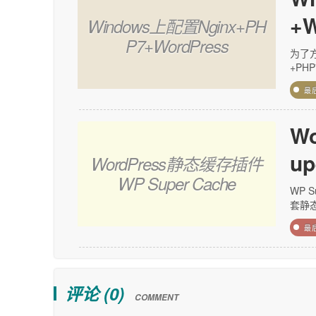
+W
Windows上配置Nginx+PH
P7+WordPress
为了方
+PHP
最
W
up
WordPress静态缓存插件
WP Super Cache
WP 
套静态
最
评论 (
0
)
COMMENT