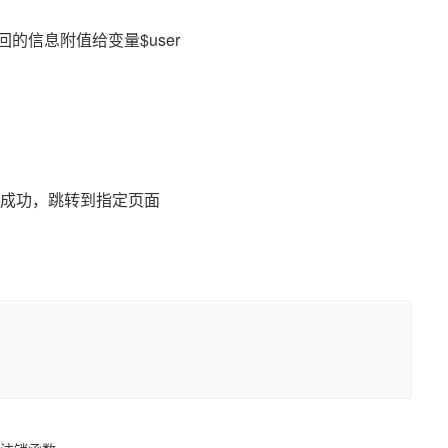
/登陆，并把回的信息附值给变量$user
/’); //登录成功，跳转到指定页面