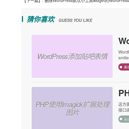
【下一篇】:
删除WordPress默认小工具widget的WordPre
猜你喜欢
GUESS YOU LIKE
W
Wor
WordPress添加贴吧表情
smil
最
P
PHP使用Imagick扩展处理
这方
接口函数
图片
最