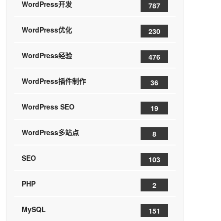
WordPress开发
787
WordPress优化
230
WordPress经验
476
WordPress插件制作
36
WordPress SEO
19
WordPress多站点
8
SEO
103
PHP
2
MySQL
151