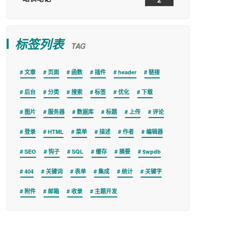
标签列表
TAG
文章
页面
函数
插件
header
链接
后台
分类
搜索
标签
优化
下载
图片
服务器
数据库
标题
上传
评论
登录
HTML
菜单
描述
作者
编辑器
SEO
钩子
SQL
缓存
摘要
$wpdb
404
关键词
表单
集成
统计
关键字
附件
邮箱
收录
主题开发