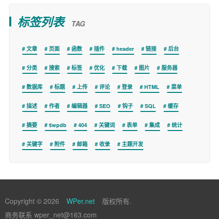
标签列表
TAG
文章
页面
函数
插件
header
链接
后台
分类
搜索
标签
优化
下载
图片
服务器
数据库
标题
上传
评论
登录
HTML
菜单
描述
作者
编辑器
SEO
钩子
SQL
缓存
摘要
$wpdb
404
关键词
表单
集成
统计
关键字
附件
邮箱
收录
主题开发
Copyright © 2026
WPer.net
版权所有.
商务联系 wper_net@163.com