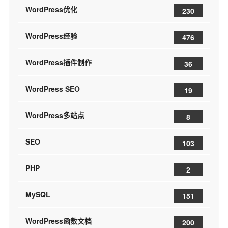
WordPress优化
230
WordPress经验
476
WordPress插件制作
36
WordPress SEO
19
WordPress多站点
8
SEO
103
PHP
2
MySQL
151
WordPress函数文档
200