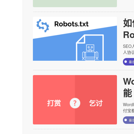
如
Ro
SEO
人协
最
W
能
Wor
付宝
最