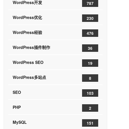
WordPress开发
787
WordPress优化
230
WordPress经验
476
WordPress插件制作
36
WordPress SEO
19
WordPress多站点
8
SEO
103
PHP
2
MySQL
151