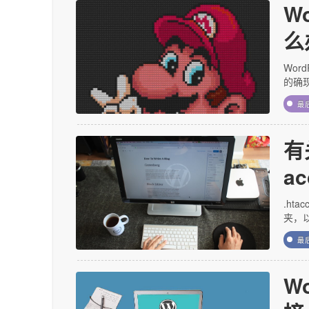
W
么
Wor
的确现
最
有
a
.ht
夹，以
最
W