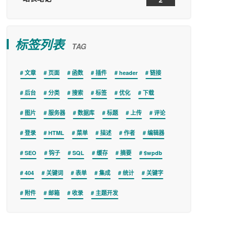
标签列表
TAG
文章
页面
函数
插件
header
链接
后台
分类
搜索
标签
优化
下载
图片
服务器
数据库
标题
上传
评论
登录
HTML
菜单
描述
作者
编辑器
SEO
钩子
SQL
缓存
摘要
$wpdb
404
关键词
表单
集成
统计
关键字
附件
邮箱
收录
主题开发