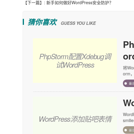
【下一篇】:
新手如何做好WordPress安全防护？
猜你喜欢
GUESS YOU LIKE
P
or
PhpStorm配置Xdebug调
试WordPress
将Wo
orm
最
W
Wor
WordPress添加贴吧表情
smil
最