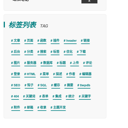
标签列表
TAG
文章
页面
函数
插件
header
链接
后台
分类
搜索
标签
优化
下载
图片
服务器
数据库
标题
上传
评论
登录
HTML
菜单
描述
作者
编辑器
SEO
钩子
SQL
缓存
摘要
$wpdb
404
关键词
表单
集成
统计
关键字
附件
邮箱
收录
主题开发