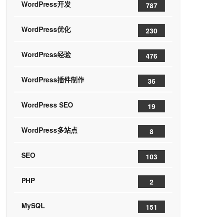
WordPress开发
787
WordPress优化
230
WordPress经验
476
WordPress插件制作
36
WordPress SEO
19
WordPress多站点
8
SEO
103
PHP
2
MySQL
151