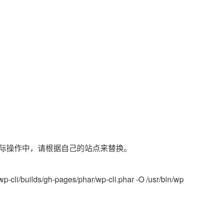
，实际操作中，请根据自己的站点来替换。
wp-cli/builds/gh-pages/phar/wp-cli.phar -O /usr/bin/wp