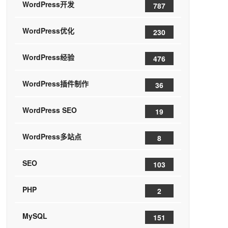
WordPress开发
787
WordPress优化
230
WordPress经验
476
WordPress插件制作
36
WordPress SEO
19
WordPress多站点
8
SEO
103
PHP
2
MySQL
151