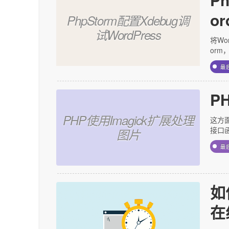
or
PhpStorm配置Xdebug调
试WordPress
将Wo
orm
最
P
PHP使用Imagick扩展处理
这方
接口函数
图片
最
如
在