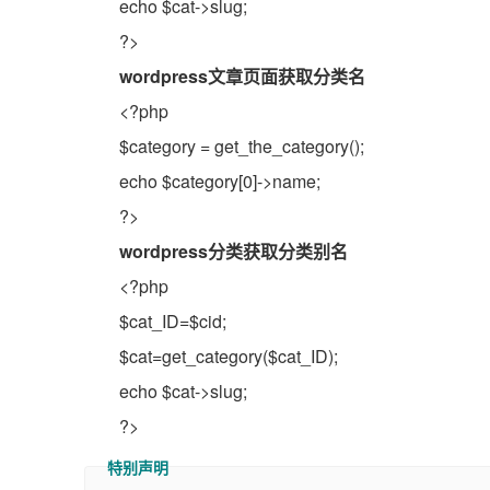
echo $cat->slug;
?>
wordpress文章页面获取分类名
<?php
$category = get_the_category();
echo $category[0]->name;
?>
wordpress分类获取分类别名
<?php
$cat_ID=$cid;
$cat=get_category($cat_ID);
echo $cat->slug;
?>