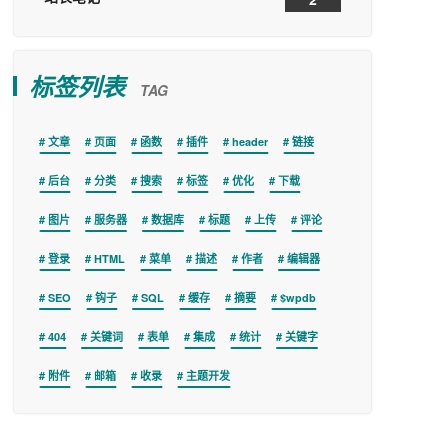
标签列表
TAG
文章
页面
函数
插件
header
链接
后台
分类
搜索
标签
优化
下载
图片
服务器
数据库
标题
上传
评论
登录
HTML
菜单
描述
作者
编辑器
SEO
钩子
SQL
缓存
摘要
$wpdb
404
关键词
表单
集成
统计
关键字
附件
邮箱
收录
主题开发