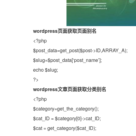
wordpress页面获取页面别名
<?php
$post_data=get_post($post->ID,ARRAY_A);
$slug=$post_data[‘post_name’];
echo $slug;
?>
wordpress文章页面获取分类别名
<?php
$category=get_the_category();
$cat_ID = $category[0]->cat_ID;
$cat = get_category($cat_ID);