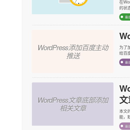
在Wo
的状
最
W
WordPress添加百度主动
为了
给百
推送
最
W
文
WordPress文章底部添加
相关文章
本文的
能，默
最