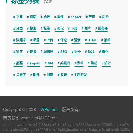
标签列表
TAG
文章
页面
函数
插件
header
链接
后台
分类
搜索
标签
优化
下载
图片
服务器
数据库
标题
上传
评论
登录
HTML
菜单
描述
作者
编辑器
SEO
钩子
SQL
缓存
摘要
$wpdb
404
关键词
表单
集成
统计
关键字
附件
邮箱
收录
主题开发
Copyright © 2026
WPer.net
版权所有.
商务联系 wper_net@163.com
site-info:wordpress=7.0.3&php=8.4.11&mysql=8034&posts=12756&pages=7&
categories=35&tags=100&links=0&plugins=0&cnd=0&php_microtime=0.2006s