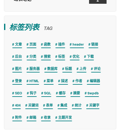
标签列表
TAG
文章
页面
函数
插件
header
链接
后台
分类
搜索
标签
优化
下载
图片
服务器
数据库
标题
上传
评论
登录
HTML
菜单
描述
作者
编辑器
SEO
钩子
SQL
缓存
摘要
$wpdb
404
关键词
表单
集成
统计
关键字
附件
邮箱
收录
主题开发