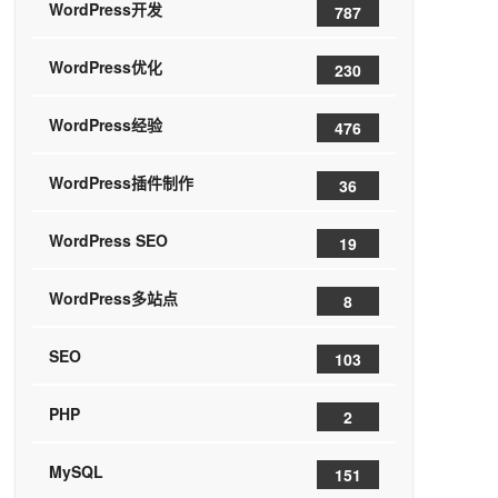
WordPress开发
787
WordPress优化
230
WordPress经验
476
WordPress插件制作
36
WordPress SEO
19
WordPress多站点
8
SEO
103
PHP
2
MySQL
151