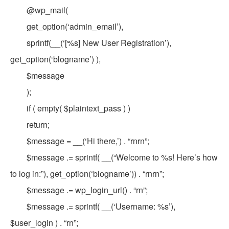
@wp_mail(
get_option(‘admin_email’),
sprintf(__(‘[%s] New User Registration’),
get_option(‘blogname’) ),
$message
);
if ( empty( $plaintext_pass ) )
return;
$message = __(‘Hi there,’) . “rnrn”;
$message .= sprintf( __(“Welcome to %s! Here’s how
to log in:”), get_option(‘blogname’)) . “rnrn”;
$message .= wp_login_url() . “rn”;
$message .= sprintf( __(‘Username: %s’),
$user_login ) . “rn”;