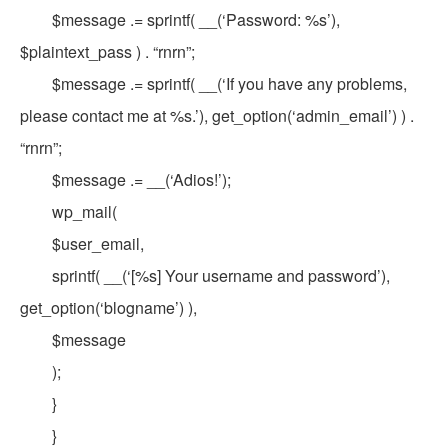
$message .= sprintf( __(‘Password: %s’),
$plaintext_pass ) . “rnrn”;
$message .= sprintf( __(‘If you have any problems,
please contact me at %s.’), get_option(‘admin_email’) ) .
“rnrn”;
$message .= __(‘Adios!’);
wp_mail(
$user_email,
sprintf( __(‘[%s] Your username and password’),
get_option(‘blogname’) ),
$message
);
}
}