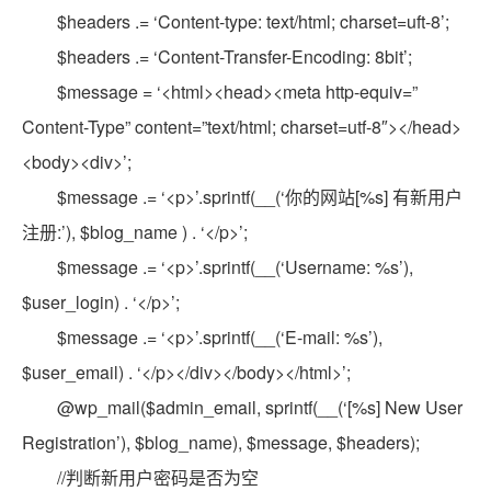
$headers .= ‘Content-type: text/html; charset=uft-8’;
$headers .= ‘Content-Transfer-Encoding: 8bit’;
$message = ‘<html><head><meta http-equiv=”
Content-Type” content=”text/html; charset=utf-8″></head>
<body><div>’;
$message .= ‘<p>’.sprintf(__(‘你的网站[%s] 有新用户
注册:’), $blog_name ) . ‘</p>’;
$message .= ‘<p>’.sprintf(__(‘Username: %s’),
$user_login) . ‘</p>’;
$message .= ‘<p>’.sprintf(__(‘E-mail: %s’),
$user_email) . ‘</p></div></body></html>’;
@wp_mail($admin_email, sprintf(__(‘[%s] New User
Registration’), $blog_name), $message, $headers);
//判断新用户密码是否为空