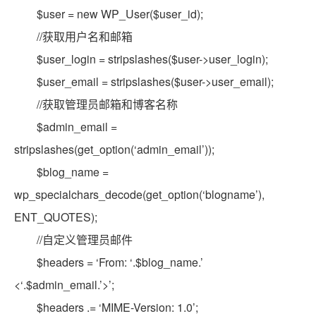
$user = new WP_User($user_id);
//获取用户名和邮箱
$user_login = stripslashes($user->user_login);
$user_email = stripslashes($user->user_email);
//获取管理员邮箱和博客名称
$admin_email =
stripslashes(get_option(‘admin_email’));
$blog_name =
wp_specialchars_decode(get_option(‘blogname’),
ENT_QUOTES);
//自定义管理员邮件
$headers = ‘From: ‘.$blog_name.’
<‘.$admin_email.’>’;
$headers .= ‘MIME-Version: 1.0’;