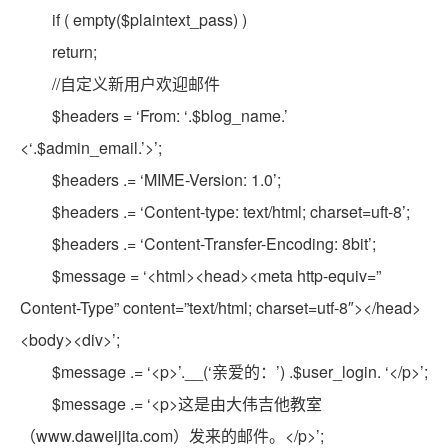
if ( empty($plaintext_pass) )
return;
//自定义新用户欢迎邮件
$headers = ‘From: ‘.$blog_name.’
<‘.$admin_email.’>’;
$headers .= ‘MIME-Version: 1.0’;
$headers .= ‘Content-type: text/html; charset=uft-8’;
$headers .= ‘Content-Transfer-Encoding: 8bit’;
$message = ‘<html><head><meta http-equiv=”
Content-Type” content=”text/html; charset=utf-8″></head>
<body><div>’;
$message .= ‘<p>’.__(‘亲爱的：’) .$user_login. ‘</p>’;
$message .= ‘<p>这是由大伟吉他教室
（www.daweijita.com）发来的邮件。</p>’;