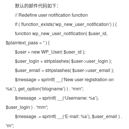
默认的邮件代码如下：
// Redefine user notification function
if ( !function_exists(‘wp_new_user_notification’) ) {
function wp_new_user_notification( $user_id,
$plaintext_pass = ” ) {
$user = new WP_User( $user_id );
$user_login = stripslashes( $user->user_login );
$user_email = stripslashes( $user->user_email );
$message = sprintf( __(‘New user registration on
%s:’), get_option(‘blogname’) ) . “rnrn”;
$message .= sprintf( __(‘Username: %s’),
$user_login ) . “rnrn”;
$message .= sprintf( __(‘E-mail: %s’), $user_email ) .
“rn”;