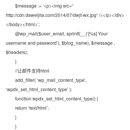
$message .= ‘<p><img src=”
http://cdn.daweijita.com/2014/07/dwjt-wx.jpg” /></p></div>
</body></html>’;
@wp_mail($user_email, sprintf(__(‘[%s] Your
username and password’), $blog_name), $message ,
$headers);
}
//让邮件支持html
add_filter( ‘wp_mail_content_type’,
‘wpdx_set_html_content_type’ );
function wpdx_set_html_content_type() {
return ‘text/html’;
}
}