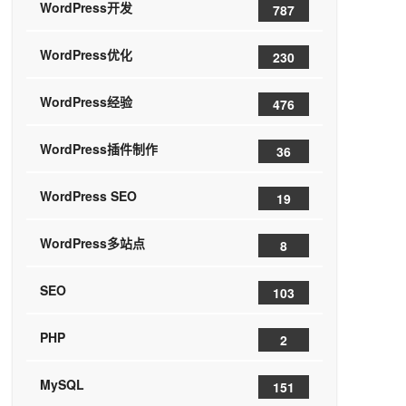
WordPress开发
787
WordPress优化
230
WordPress经验
476
WordPress插件制作
36
WordPress SEO
19
WordPress多站点
8
SEO
103
PHP
2
MySQL
151