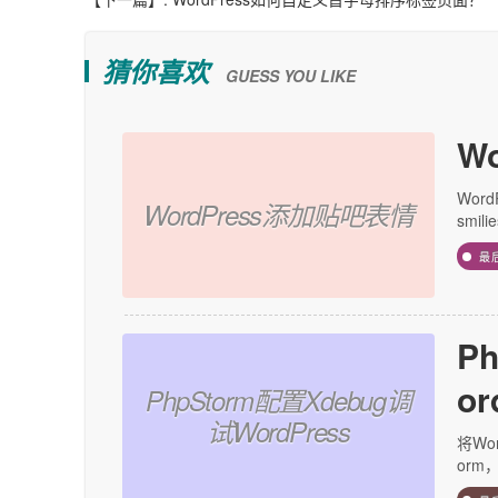
猜你喜欢
GUESS YOU LIKE
W
Wor
WordPress添加贴吧表情
smil
最
P
or
PhpStorm配置Xdebug调
试WordPress
将Wo
orm