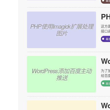
最
P
PHP使用Imagick扩展处理
这方
接口函数
图片
最
W
WordPress添加百度主动
为了
给百
推送
最
W