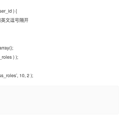
er_id ) {
色使用英文逗号隔开
rray();
roles ) );
_roles’, 10, 2 );
？