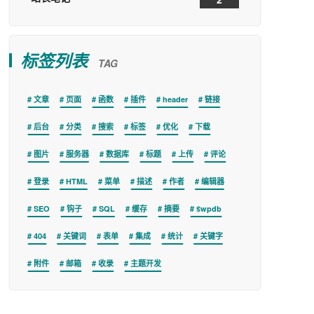
标签列表
TAG
文章
页面
函数
插件
header
链接
后台
分类
搜索
标签
优化
下载
图片
服务器
数据库
标题
上传
评论
登录
HTML
菜单
描述
作者
编辑器
SEO
钩子
SQL
缓存
摘要
$wpdb
404
关键词
表单
集成
统计
关键字
附件
邮箱
收录
主题开发