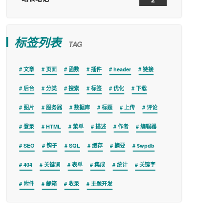
标签列表
TAG
文章
页面
函数
插件
header
链接
后台
分类
搜索
标签
优化
下载
图片
服务器
数据库
标题
上传
评论
登录
HTML
菜单
描述
作者
编辑器
SEO
钩子
SQL
缓存
摘要
$wpdb
404
关键词
表单
集成
统计
关键字
附件
邮箱
收录
主题开发