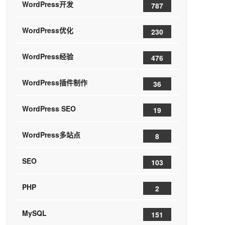
WordPress开发
787
WordPress优化
230
WordPress经验
476
WordPress插件制作
36
WordPress SEO
19
WordPress多站点
8
SEO
103
PHP
2
MySQL
151