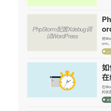
P
or
PhpStorm配置Xdebug调
试WordPress
将Wo
orm
最
如
在
在Wo
的状
最