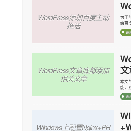
W
WordPress添加百度主动
为了
给百
推送
最
W
文
WordPress文章底部添加
相关文章
本文的
能，默
最
W
+W
Windows上配置Nginx+PH