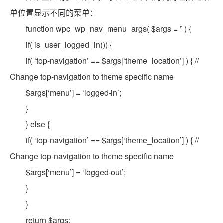
单位置显示不同的菜单：
function wpc_wp_nav_menu_args( $args = ” ) {
if( is_user_logged_in()) {
if( ‘top-navigation’ == $args[‘theme_location’] ) { //
Change top-navigation to theme specific name
$args[‘menu’] = ‘logged-in’;
}
} else {
if( ‘top-navigation’ == $args[‘theme_location’] ) { //
Change top-navigation to theme specific name
$args[‘menu’] = ‘logged-out’;
}
}
return $args;