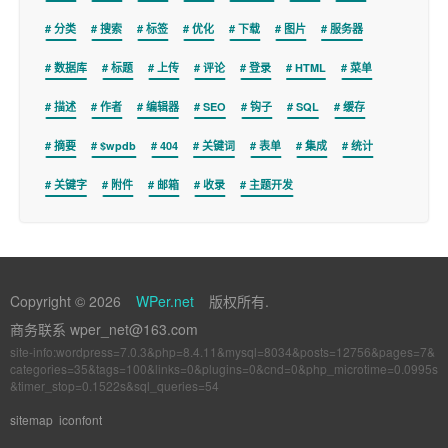
分类
搜索
标签
优化
下载
图片
服务器
数据库
标题
上传
评论
登录
HTML
菜单
描述
作者
编辑器
SEO
钩子
SQL
缓存
摘要
$wpdb
404
关键词
表单
集成
统计
关键字
附件
邮箱
收录
主题开发
Copyright © 2026
WPer.net
版权所有.
商务联系 wper_net@163.com
site-info:wordpress=7.0.3&php=8.4.11&mysql=8034&posts=12756&pages=7&
categories=35&tags=100&links=0&plugins=0&cnd=0&php_microtime=0.0995s
&timer_stop=0.1522s&sql_queries=54
sitemap
iconfont