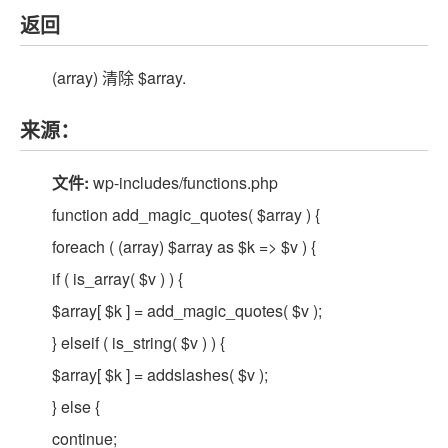
返回
(array) 清除 $array.
来源：
文件:
wp-includes/functions.php
function add_magic_quotes( $array ) {
foreach ( (array) $array as $k => $v ) {
if ( is_array( $v ) ) {
$array[ $k ] = add_magic_quotes( $v );
} elseif ( is_string( $v ) ) {
$array[ $k ] = addslashes( $v );
} else {
continue;