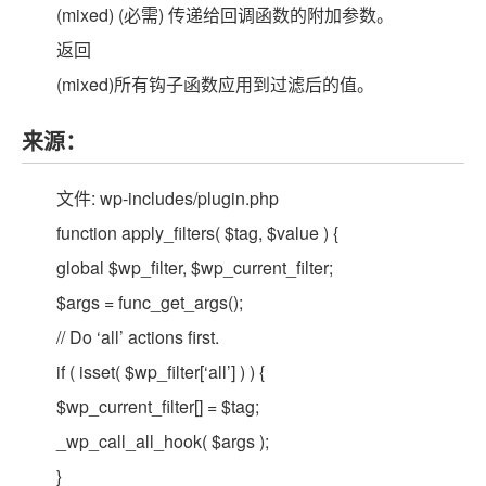
(mixed) (必需) 传递给回调函数的附加参数。
返回
(mixed)所有钩子函数应用到过滤后的值。
来源：
文件: wp-includes/plugin.php
function apply_filters( $tag, $value ) {
global $wp_filter, $wp_current_filter;
$args = func_get_args();
// Do ‘all’ actions first.
if ( isset( $wp_filter[‘all’] ) ) {
$wp_current_filter[] = $tag;
_wp_call_all_hook( $args );
}