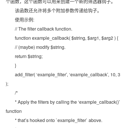
个函数，这个函数可以用来创建一个新的筛选器钩子。
该函数还允许将多个附加参数传递给钩子。
使用示例:
// The filter callback function.
function example_callback( $string, $arg1, $arg2 ) {
// (maybe) modify $string.
return $string;
}
add_filter( ‘example_filter’, ‘example_callback’, 10, 3
);
/*
* Apply the filters by calling the ‘example_callback()’
function
* that’s hooked onto `example_filter` above.