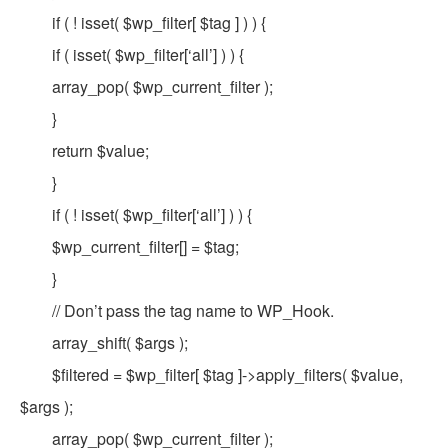
if ( ! isset( $wp_filter[ $tag ] ) ) {
if ( isset( $wp_filter[‘all’] ) ) {
array_pop( $wp_current_filter );
}
return $value;
}
if ( ! isset( $wp_filter[‘all’] ) ) {
$wp_current_filter[] = $tag;
}
// Don’t pass the tag name to WP_Hook.
array_shift( $args );
$filtered = $wp_filter[ $tag ]->apply_filters( $value,
$args );
array_pop( $wp_current_filter );