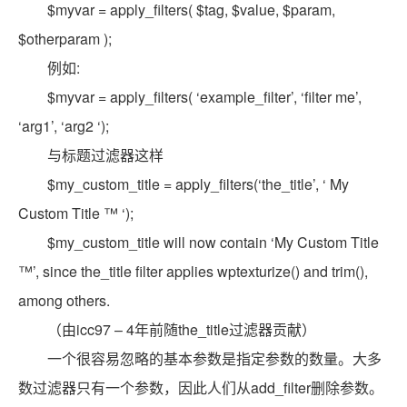
$myvar = apply_filters( $tag, $value, $param,
$otherparam );
例如:
$myvar = apply_filters( ‘example_filter’, ‘filter me’,
‘arg1’, ‘arg2 ‘);
与标题过滤器这样
$my_custom_title = apply_filters(‘the_title’, ‘ My
Custom Title ™ ‘);
$my_custom_title will now contain ‘My Custom Title
™’, since the_title filter applies wptexturize() and trim(),
among others.
（由icc97 – 4年前随the_title过滤器贡献）
一个很容易忽略的基本参数是指定参数的数量。大多
数过滤器只有一个参数，因此人们从add_filter删除参数。