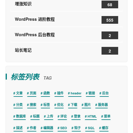
增涨知识
68
WordPress 进阶教程
555
WordPress 后台教程
2
站长笔记
2
标签列表
TAG
文章
页面
函数
插件
header
链接
后台
分类
搜索
标签
优化
下载
图片
服务器
数据库
标题
上传
评论
登录
HTML
菜单
描述
作者
编辑器
SEO
钩子
SQL
缓存