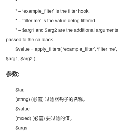
*
* – ‘example_filter’ is the filter hook.
* – ‘filter me’ is the value being filtered.
* – $arg1 and $arg2 are the additional arguments
passed to the callback.
$value = apply_filters( ‘example_filter’, ‘filter me’,
$arg1, $arg2 );
参数;
$tag
(string) (必需) 过滤器钩子的名称。
$value
(mixed) (必需) 要过滤的值。
$args