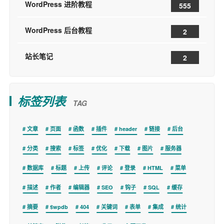
WordPress 进阶教程
555
WordPress 后台教程
2
站长笔记
2
标签列表
TAG
文章
页面
函数
插件
header
链接
后台
分类
搜索
标签
优化
下载
图片
服务器
数据库
标题
上传
评论
登录
HTML
菜单
描述
作者
编辑器
SEO
钩子
SQL
缓存
摘要
$wpdb
404
关键词
表单
集成
统计