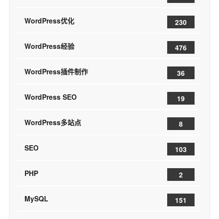
WordPress优化
230
WordPress经验
476
WordPress插件制作
36
WordPress SEO
19
WordPress多站点
8
SEO
103
PHP
2
MySQL
151