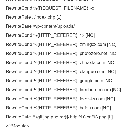
RewriteCond %{REQUEST_FILENAME} !-d
RewriteRule . /index.php [L]
RewriteBase /wp-content/uploads/
RewriteCond %{HTTP_REFERER} !^$ [NC]
RewriteCond %{HTTP_REFERER} !zmingcx.com [NC]
RewriteCond %{HTTP_REFERER} !photozero.net [NC]
RewriteCond %{HTTP_REFERER} !zhuaxia.com [NC]
RewriteCond %{HTTP_REFERER} !xianguo.com [NC]
RewriteCond %{HTTP_REFERER} !google.com [NC]
RewriteCond %{HTTP_REFERER} !feedburner.com [NC]
RewriteCond %{HTTP_REFERER} !feedsky.com [NC]
RewriteCond %{HTTP_REFERER} !baidu.com [NC]
RewriteRule .*.(gif|jpg|png|rar)$ http://i.6.cn/96.png
[L]
</IfModule>