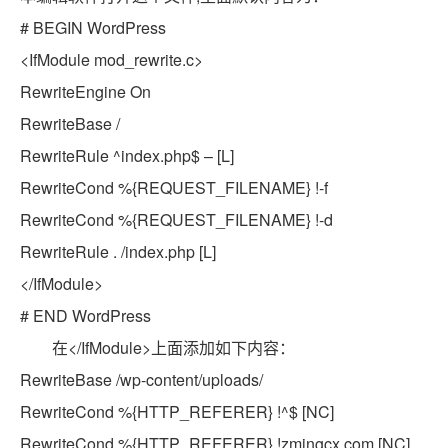
# BEGIN WordPress
<IfModule mod_rewrite.c>
RewriteEngine On
RewriteBase /
RewriteRule ^index.php$ – [L]
RewriteCond %{REQUEST_FILENAME} !-f
RewriteCond %{REQUEST_FILENAME} !-d
RewriteRule . /index.php [L]
</IfModule>
#
END
WordPress
在</IfModule>上面添加如下内容：
RewriteBase /wp-content/uploads/
RewriteCond %{HTTP_REFERER} !^$ [NC]
RewriteCond %{HTTP_REFERER} !zmingcx.com [NC]