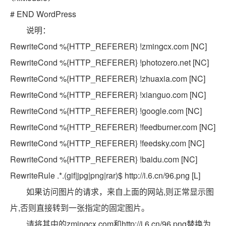
#
END
WordPress
说明：
RewriteCond %{HTTP_REFERER} !zmingcx.com [NC]
RewriteCond %{HTTP_REFERER} !photozero.net [NC]
RewriteCond %{HTTP_REFERER} !zhuaxia.com [NC]
RewriteCond %{HTTP_REFERER} !xianguo.com [NC]
RewriteCond %{HTTP_REFERER} !google.com [NC]
RewriteCond %{HTTP_REFERER} !feedburner.com [NC]
RewriteCond %{HTTP_REFERER} !feedsky.com [NC]
RewriteCond %{HTTP_REFERER} !baidu.com [NC]
RewriteRule .*.(gif|jpg|png|rar)$ http://i.6.cn/96.png [L]
如果访问图片的请求，来自上面的网站,则正常显示图
片,否则直接转到一张指定的固定图片。
请将其中的zmingcx.com和http://i.6.cn/96.png替换为