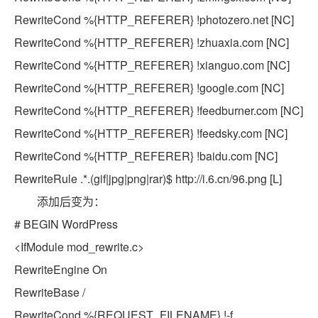
RewriteCond %{HTTP_REFERER} !photozero.net [NC]
RewriteCond %{HTTP_REFERER} !zhuaxia.com [NC]
RewriteCond %{HTTP_REFERER} !xianguo.com [NC]
RewriteCond %{HTTP_REFERER} !google.com [NC]
RewriteCond %{HTTP_REFERER} !feedburner.com [NC]
RewriteCond %{HTTP_REFERER} !feedsky.com [NC]
RewriteCond %{HTTP_REFERER} !baidu.com [NC]
RewriteRule .*.(gif|jpg|png|rar)$ http://i.6.cn/96.png
[L]
添加后变为：
# BEGIN WordPress
<IfModule mod_rewrite.c>
RewriteEngine On
RewriteBase /
RewriteCond %{REQUEST_FILENAME} !-f