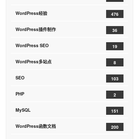
WordPress经验
476
WordPress插件制作
36
WordPress SEO
19
WordPress多站点
8
SEO
103
PHP
2
MySQL
151
WordPress函数文档
200