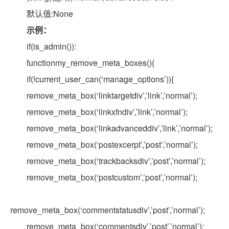
默认值:None
示例：
if(is_admin()):
functionmy_remove_meta_boxes(){
if(!current_user_can(‘manage_options’)){
remove_meta_box(‘linktargetdiv’,’link’,’normal’);
remove_meta_box(‘linkxfndiv’,’link’,’normal’);
remove_meta_box(‘linkadvanceddiv’,’link’,’normal’);
remove_meta_box(‘postexcerpt’,’post’,’normal’);
remove_meta_box(‘trackbacksdiv’,’post’,’normal’);
remove_meta_box(‘postcustom’,’post’,’normal’);
remove_meta_box(‘commentstatusdiv’,’post’,’normal’);
remove_meta_box(‘commentsdiv’,’post’,’normal’);