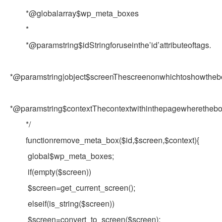
*@globalarray$wp_meta_boxes
*
*@paramstring$idStringforuseinthe’id’attributeoftags.
*@paramstring|object$screenThescreenonwhichtoshowthebox
*@paramstring$contextThecontextwithinthepagewherethebox
*/
functionremove_meta_box($id,$screen,$context){
global$wp_meta_boxes;
if(empty($screen))
$screen=get_current_screen();
elseif(is_string($screen))
$screen=convert_to_screen($screen);