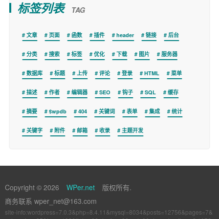
标签列表
TAG
文章
页面
函数
插件
header
链接
后台
分类
搜索
标签
优化
下载
图片
服务器
数据库
标题
上传
评论
登录
HTML
菜单
描述
作者
编辑器
SEO
钩子
SQL
缓存
摘要
$wpdb
404
关键词
表单
集成
统计
关键字
附件
邮箱
收录
主题开发
Copyright © 2026
WPer.net
版权所有.
商务联系 wper_net@163.com
site-info:wordpress=7.0.3&php=8.4.11&mysql=8034&posts=12756&pages=7&