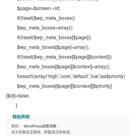
$page=$screen->id;
if(!isset($wp_meta_boxes))
$wp_meta_boxes=array();
if(!isset($wp_meta_boxes[$page]))
$wp_meta_boxes[$page]=array();
if(!isset($wp_meta_boxes[$page][$context]))
$wp_meta_boxes[$page][$context]=array();
foreach(array(‘high’,’core’,’default’,’low’)as$priority)
$wp_meta_boxes[$page][$context][$priority]
[$id]=false;
}
类别：
WordPress函数讲解
、
本文收集自互联网，转载请注明来源。