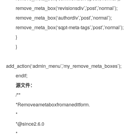
remove_meta_box(‘revisionsdiv’,’post’,’normal’);
remove_meta_box(‘authordiv’,’post’,’normal’);
remove_meta_box(‘sqpt-meta-tags’,’post’,’normal’);
}
}
add_action(‘admin_menu’,’my_remove_meta_boxes’);
endif;
源文件：
/**
*Removeametaboxfromaneditform.
*
*@since2.6.0
*