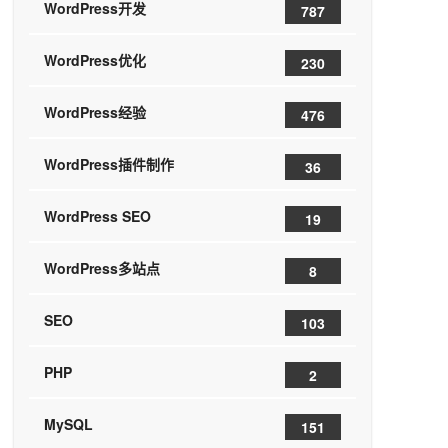
WordPress开发
787
WordPress优化
230
WordPress经验
476
WordPress插件制作
36
WordPress SEO
19
WordPress多站点
8
SEO
103
PHP
2
MySQL
151