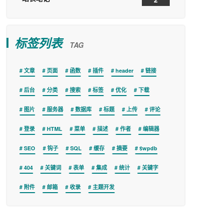
标签列表
TAG
文章
页面
函数
插件
header
链接
后台
分类
搜索
标签
优化
下载
图片
服务器
数据库
标题
上传
评论
登录
HTML
菜单
描述
作者
编辑器
SEO
钩子
SQL
缓存
摘要
$wpdb
404
关键词
表单
集成
统计
关键字
附件
邮箱
收录
主题开发