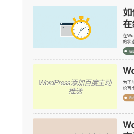
如
在
在Wo
的状
最
W
WordPress添加百度主动
为了
给百
推送
最
W