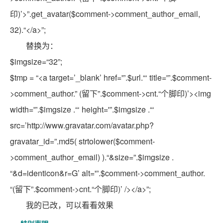
印)’>”
.get_avatar(
$comment
->comment_author_email,
32).
“</a>”
;
替换为：
$imgsize
=
“32”
;
$tmp
=
“<a target=’_blank’ href='”
.
$url
.
“‘ title='”
.
$comment
-
>comment_author.
” (留下”
.
$comment
->cnt.
“个脚印)’><img
width='”
.
$imgsize
.
“‘ height='”
.
$imgsize
.
“‘
src=’http://www.gravatar.com/avatar.php?
gravatar_id=”
.md5(
strtolower
(
$comment
-
>comment_author_email) ).
“&size=”
.
$imgsize
.
“&d=identicon&r=G’ alt='”
.
$comment
->comment_author.
“(留下”
.
$comment
->cnt.
“个脚印)’ /></a>”
;
我的已改，可以看看效果