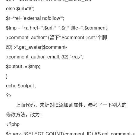
else
$url
=
“#”
;
$r
=
“rel=’external nofollow'”
;
$tmp
=
“<a href='”
.
$url
.
“‘ ‘”
.
$r
.
“‘ title='”
.
$comment
-
>comment_author.
” (留下”
.
$comment
->cnt.
“个脚
印)’>”
.get_avatar(
$comment
-
>comment_author_email, 32).
“</a>”
;
$output
.=
$tmp
;
}
echo
$output
;
?>
上面代码，未针对IE添加atl属性，参考了一下别人的
修改方法，改为：
<?php
$query
=
“SELECT COUNT(comment_ID) AS cnt, comment_au