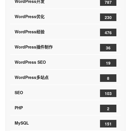
WordPress开发
787
WordPress优化
230
WordPress经验
476
WordPress插件制作
36
WordPress SEO
19
WordPress多站点
8
SEO
103
PHP
2
MySQL
151