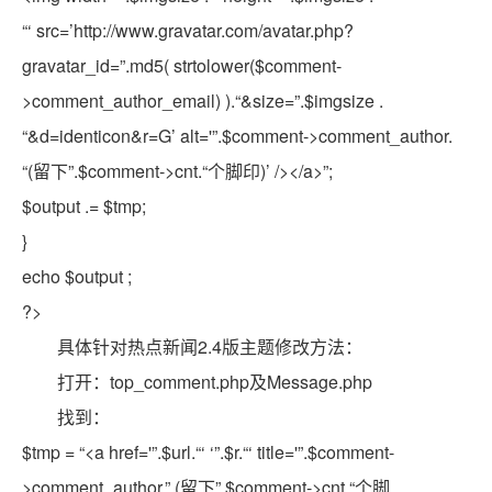
“‘ src=’http://www.gravatar.com/avatar.php?
gravatar_id=”
.md5(
strtolower
(
$comment
-
>comment_author_email) ).
“&size=”
.
$imgsize
.
“&d=identicon&r=G’ alt='”
.
$comment
->comment_author.
“(留下”
.
$comment
->cnt.
“个脚印)’ /></a>”
;
$output
.=
$tmp
;
}
echo
$output
;
?>
具体针对热点新闻2.4版主题修改方法：
打开：top_comment.php及Message.php
找到：
$tmp
=
“<a href='”
.
$url
.
“‘ ‘”
.
$r
.
“‘ title='”
.
$comment
-
>comment_author.
” (留下”
.
$comment
->cnt.
“个脚