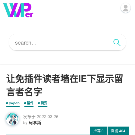
让免插件读者墙在IE下显示留
言者名字
$wpdb
插件
摘要
发布于
2022.03.26
by
珂李斯
推荐
0
浏览
404