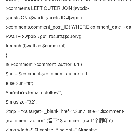
>comments LEFT OUTER JOIN $wpdb-
>posts ON ($wpdb->posts.ID=$wpdb-
>comments.comment_post_ID) WHERE comment_date > dat
$wall
=
$wpdb
->get_results(
$query
);
foreach
(
$wall
as
$comment
)
{
if
(
$comment
->comment_author_url )
$url
=
$comment
->comment_author_url;
else
$url
=
“#”
;
$r
=
“rel=’external nofollow'”
;
$imgsize
=
“32”
;
$tmp
=
“<a target=’_blank’ href='”
.
$url
.
“‘ title='”
.
$comment
-
>comment_author.
” (留下”
.
$comment
->cnt.
“个脚印)’>
<img width='”
.
$imgsize
.
“‘ height='”
.
$imgsize
.