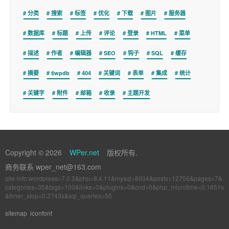
分类
搜索
标签
优化
下载
图片
服务器
数据库
标题
上传
评论
登录
HTML
菜单
描述
作者
编辑器
SEO
钩子
SQL
缓存
摘要
$wpdb
404
关键词
表单
集成
统计
关键字
附件
邮箱
收录
主题开发
Copyright © 2026
WPer.net
版权所有.
商务联系 wper_net@163.com
site-info:wordpress=7.0.3&php=8.4.11&mysql=8034&posts=12756&pages=7&
categories=35&tags=100&links=0&plugins=0&cnd=0&php_microtime=0.1651s
&timer_stop=0.2743s&sql_queries=55
sitemap
iconfont