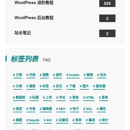
WordPress 进阶教程
555
WordPress 后台教程
2
站长笔记
2
标签列表
TAG
文章
页面
函数
插件
header
链接
后台
分类
搜索
标签
优化
下载
图片
服务器
数据库
标题
上传
评论
登录
HTML
菜单
描述
作者
编辑器
SEO
钩子
SQL
缓存
摘要
$wpdb
404
关键词
表单
集成
统计