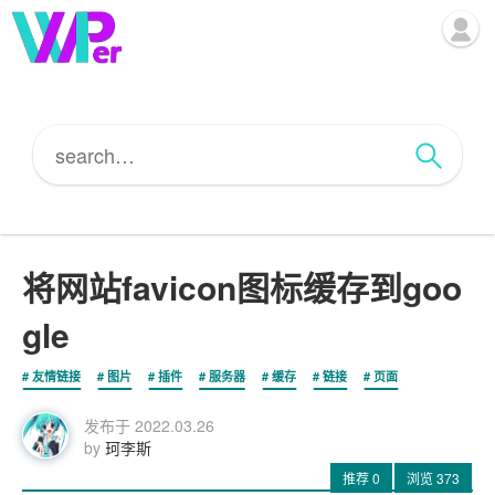
将网站favicon图标缓存到goo
gle
友情链接
图片
插件
服务器
缓存
链接
页面
发布于
2022.03.26
by
珂李斯
推荐
0
浏览
373