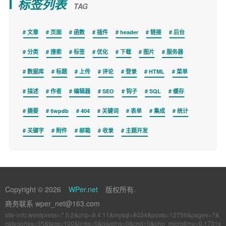
标签列表
TAG
文章
页面
函数
插件
header
链接
后台
分类
搜索
标签
优化
下载
图片
服务器
数据库
标题
上传
评论
登录
HTML
菜单
描述
作者
编辑器
SEO
钩子
SQL
缓存
摘要
$wpdb
404
关键词
表单
集成
统计
关键字
附件
邮箱
收录
主题开发
Copyright © 2026
WPer.net
版权所有.
商务联系 wper_net@163.com
site-info:wordpress=7.0.2&php=8.4.11&mysql=8034&posts=12756&pages=7&
categories=35&tags=100&links=0&plugins=0&cnd=0&php_microtime=0.1731s