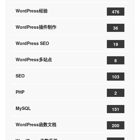
WordPress经验
476
WordPress插件制作
36
WordPress SEO
19
WordPress多站点
8
SEO
103
PHP
2
MySQL
151
WordPress函数文档
200