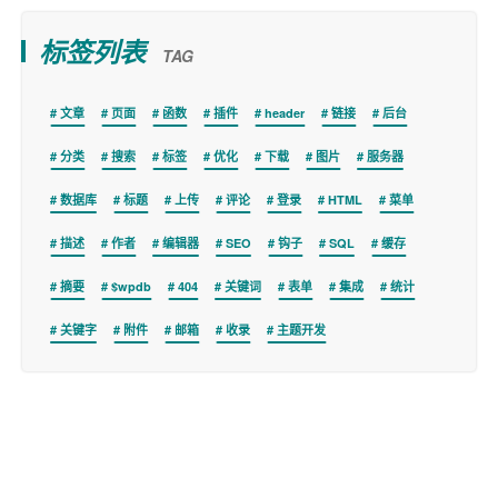
标签列表
TAG
文章
页面
函数
插件
header
链接
后台
分类
搜索
标签
优化
下载
图片
服务器
数据库
标题
上传
评论
登录
HTML
菜单
描述
作者
编辑器
SEO
钩子
SQL
缓存
摘要
$wpdb
404
关键词
表单
集成
统计
关键字
附件
邮箱
收录
主题开发
Copyright © 2026
WPer.net
版权所有.
商务联系 wper_net@163.com