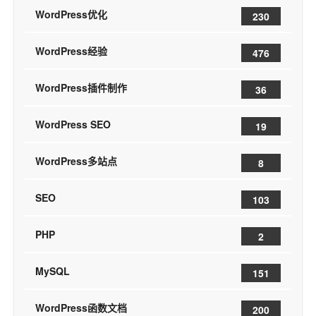
WordPress优化
230
WordPress经验
476
WordPress插件制作
36
WordPress SEO
19
WordPress多站点
8
SEO
103
PHP
2
MySQL
151
WordPress函数文档
200