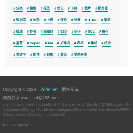
分类
搜索
标签
优化
下载
图片
服务器
数据库
标题
上传
评论
登录
HTML
菜单
描述
作者
编辑器
SEO
钩子
SQL
缓存
摘要
$wpdb
404
关键词
表单
集成
统计
关键字
附件
邮箱
收录
主题开发
Copyright © 2026
WPer.net
版权所有.
商务联系 wper_net@163.com
site-info:wordpress=7.0.2&php=8.4.11&mysql=8034&posts=12756&pages=7&
categories=35&tags=100&links=0&plugins=0&cnd=0&php_microtime=0.0636s
&timer_stop=0.1183s&sql_queries=53
sitemap
iconfont