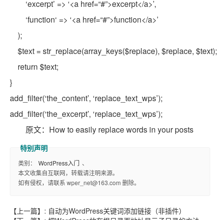
‘excerpt’ => ‘<a href=
“#”
>excerpt</a>’,
‘
function
‘ => ‘<a href=
“#”
>
function
</a>’
);
$text
=
str_replace
(
array_keys
(
$replace
),
$replace
,
$text
);
return
$text
;
}
add_filter(‘the_content’, ‘replace_text_wps’);
add_filter(‘the_excerpt’, ‘replace_text_wps’);
原文：How to easily replace words in your posts
类别：
WordPress入门
、
本文收集自互联网，转载请注明来源。
如有侵权，请联系 wper_net@163.com 删除。
【上一篇】:
自动为WordPress关键词添加链接（非插件）