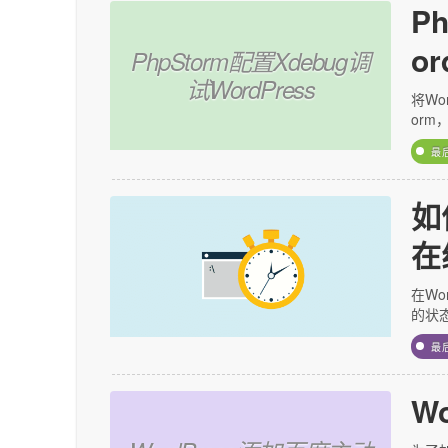
P
or
PhpStorm配置Xdebug调
试WordPress
将Wo
orm
最
如
在
在Wo
的状
最
W