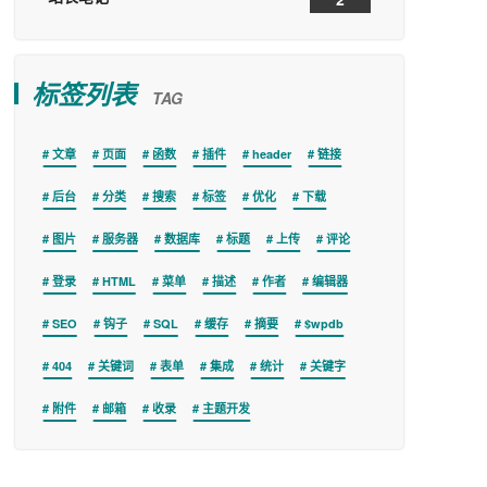
标签列表
TAG
文章
页面
函数
插件
header
链接
后台
分类
搜索
标签
优化
下载
图片
服务器
数据库
标题
上传
评论
登录
HTML
菜单
描述
作者
编辑器
SEO
钩子
SQL
缓存
摘要
$wpdb
404
关键词
表单
集成
统计
关键字
附件
邮箱
收录
主题开发