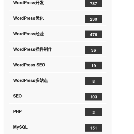
WordPress开发
787
WordPress优化
230
WordPress经验
476
WordPress插件制作
36
WordPress SEO
19
WordPress多站点
8
SEO
103
PHP
2
MySQL
151