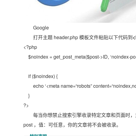
Google
打开主题 header.php 模板文件粘贴以下代码到
<
<?php
$noindex
= get_post_meta(
$post
->ID, ‘noindex-post
if
(
$noindex
) {
echo
‘<meta name=
“robots”
content=
“noindex,n
}
?>
每当你想禁止搜索引擎收录特定文章和页面时，只需
post ，值：可任意，你的文章将不会被收录。