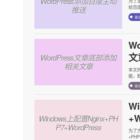
WordPress添加百度主动
为了
给百
推送
最
W
文
WordPress文章底部添加
相关文章
本文的
能，默
最
W
+W
Windows上配置Nginx+PH
P7+WordPress
为了方
+PHP