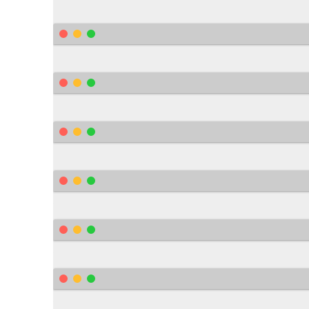
        background
:
#F7F7F7 none repeat scr
}
.
help
-
tip
{
    	position
:
 absolute
;
    	top
:
 18px
;
    	right
:
 18px
;