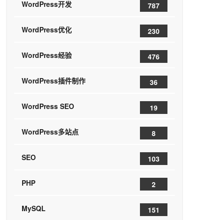
WordPress开发
787
WordPress优化
230
WordPress经验
476
WordPress插件制作
36
WordPress SEO
19
WordPress多站点
8
SEO
103
PHP
2
MySQL
151