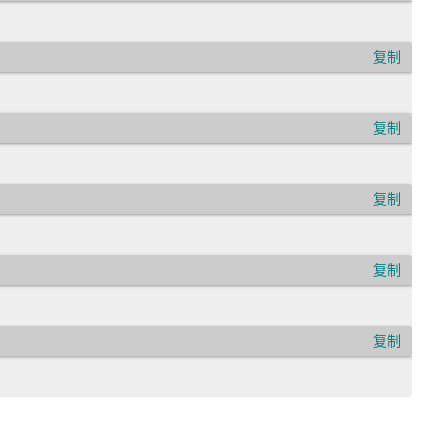
复制
，基于CSS3实现的提示信息效果。
</
p
>
复制
复制
用的工具。它能够为我们的页面提供非常漂亮的提示信息，让内容更加直
复制
emo，你可以把鼠标滑上右上角的问号处看看效果。
</
p
>
复制