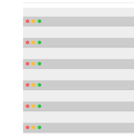
.
demo 
{
        border
-
radius
:
 4px
;
        padding
:
 40px
;
        max
-
width
:
 600px
;
        position
:
 relative
;
        margin
:
 0px auto 100px
;