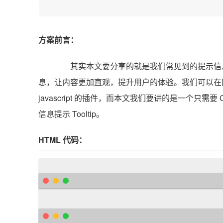
方案前言：
其实本文要分享的就是我们常见到的提示信息工具
息，让内容更加直观，提升用户的体验。我们可以在网上查
javascript 的
插件
，而本文我们要讲的是一个只需要 
信息提示 Tooltip。
HTML
代码：
<
div 
class
=
"demo"
>
<
div 
class
=
"help-tip"
>