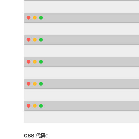
<
p
>
这是一个纯CSS制作
</
div
>
<
p
>
提示信息是一个简单，但非常有
<
p
>
这是一个tooltip工具提示d
</
div
>
CSS 代码：