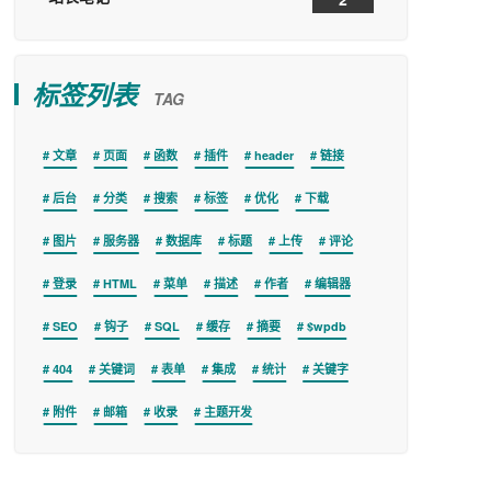
标签列表
TAG
文章
页面
函数
插件
header
链接
后台
分类
搜索
标签
优化
下载
图片
服务器
数据库
标题
上传
评论
登录
HTML
菜单
描述
作者
编辑器
SEO
钩子
SQL
缓存
摘要
$wpdb
404
关键词
表单
集成
统计
关键字
附件
邮箱
收录
主题开发