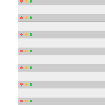
    	line
-
height
:
 26px
;
    	cursor
:
default
;
}
.
help
-
tip
:
before
{
    	content
:
'?'
;
    	font
-
weight
:
 bold
;