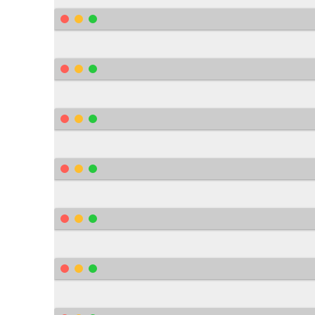
    	text
-
align
:
 center
;
    	background
-
color
:
#BCDBEA;
    	border
-
radius
:
50
%;
    	width
:
 24px
;
    	height
:
 24px
;
    	font
-
size
:
 14px
;