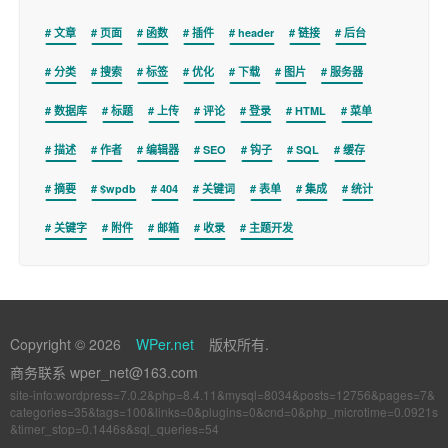
文章
页面
函数
插件
header
链接
后台
分类
搜索
标签
优化
下载
图片
服务器
数据库
标题
上传
评论
登录
HTML
菜单
描述
作者
编辑器
SEO
钩子
SQL
缓存
摘要
$wpdb
404
关键词
表单
集成
统计
关键字
附件
邮箱
收录
主题开发
Copyright © 2026
WPer.net
版权所有.
商务联系 wper_net@163.com
site-info:wordpress=7.0.2&php=8.4.11&mysql=8034&posts=12756&pages=7&
categories=35&tags=100&links=0&plugins=0&cnd=0&php_microtime=0.0921s
&timer_stop=0.1446s&sql_queries=54