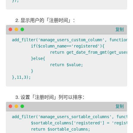
});
2. 显示用户的「注册时间」：
复制
add_filter('manage_users_custom_column', function($
	if($column_name=='registered'){

		return get_date_from_gmt(get_userdata($user_id)->user_registered);

	}else{

		return $value;

	}

},11,3);
3. 设置「注册时间」列可以排序：
复制
add_filter('manage_users_sortable_columns', functio
	$sortable_columns['registered'] = 'registered';

	return $sortable_columns;
