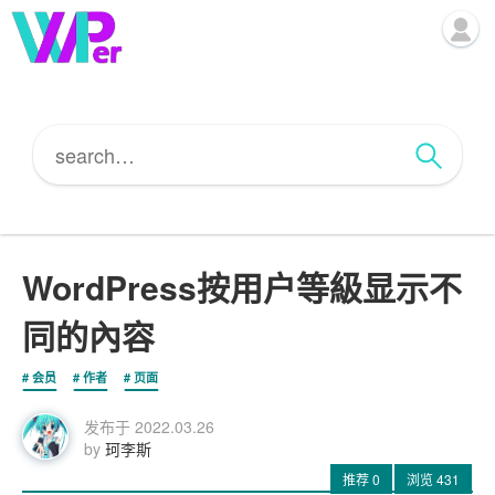
WordPress按用户等級显示不
同的內容
会员
作者
页面
发布于
2022.03.26
by
珂李斯
推荐
0
浏览
431