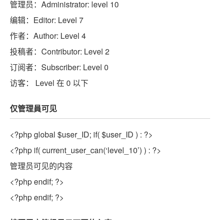
管理员：Administrator: level 10
编辑：Editor: Level 7
作者：Author: Level 4
投稿者：Contributor: Level 2
订阅者：Subscriber: Level 0
访客： Level 在 0 以下
仅管理員可见
<?php
global
$user_ID
;
if
(
$user_ID
) : ?>
<?php
if
( current_user_can(‘level_10’) ) : ?>
管理员可见的内容
<?php
endif
; ?>
<?php
endif
; ?>