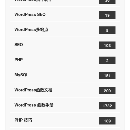
WordPress SEO
19
WordPress多站点
8
SEO
103
PHP
2
MySQL
151
WordPress函数文档
200
WordPress 函数手册
1732
PHP 技巧
189