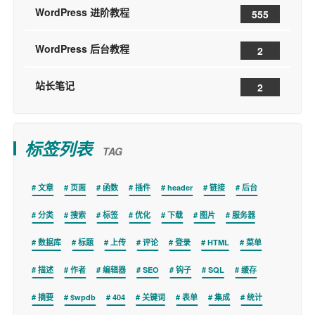
WordPress 进阶教程
555
WordPress 后台教程
2
站长笔记
2
标签列表
TAG
文章
页面
函数
插件
header
链接
后台
分类
搜索
标签
优化
下载
图片
服务器
数据库
标题
上传
评论
登录
HTML
菜单
描述
作者
编辑器
SEO
钩子
SQL
缓存
摘要
$wpdb
404
关键词
表单
集成
统计